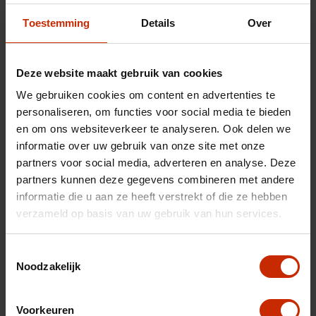
Carrosserie
SUV
Toestemming
Details
Over
Merk
Jaecoo
Model
7
Deze website maakt gebruik van cookies
Type
1.5 GDI SHS-P Exclusive
We gebruiken cookies om content en advertenties te
Transmissie
Automaat
personaliseren, om functies voor social media te bieden
Brandstof
Hybride (benzine)
en om ons websiteverkeer te analyseren. Ook delen we
informatie over uw gebruik van onze site met onze
Afgifte datum deel 1
30-07-2026
partners voor social media, adverteren en analyse. Deze
Gewicht
1770 kg
partners kunnen deze gegevens combineren met andere
Max trekgewicht
1500 kg
informatie die u aan ze heeft verstrekt of die ze hebben
verzameld op basis van uw gebruik van hun services.
C02 uitstoot
54 g/km
Motorrijtuigen belasting
€ 333 - 365 per kwartaal
Toestemmingsselectie
Noodzakelijk
Energielabel
A
Vermogen
347 pk
Voorkeuren