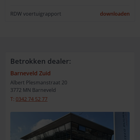
RDW voertuigrapport
downloaden
Betrokken dealer:
Barneveld Zuid
Albert Plesmanstraat
20
3772 MN
Barneveld
T:
0342 74 52 77