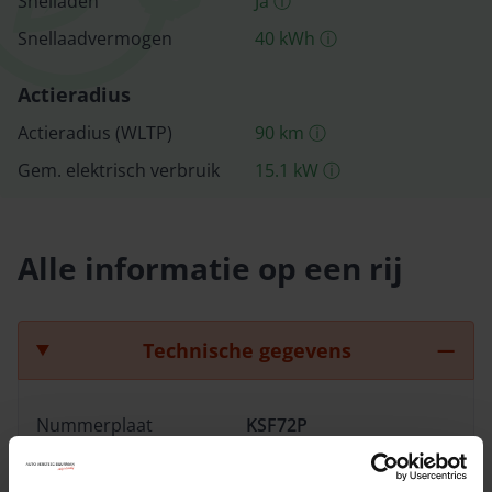
Snelladen
Ja
ⓘ
Snellaad­vermogen
40
kWh
ⓘ
Actieradius
Actieradius (WLTP)
90
km
ⓘ
Gem. elektrisch verbruik
15.1
kW
ⓘ
Alle informatie op een rij
Technische gegevens
Nummerplaat
KSF72P
Chassisnummer
LNNBBDEE0SC235195