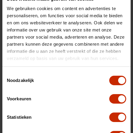
We gebruiken cookies om content en advertenties te
personaliseren, om functies voor social media te bieden
en om ons websiteverkeer te analyseren. Ook delen we
informatie over uw gebruik van onze site met onze
Auto Versteeg Buurman
partners voor social media, adverteren en analyse. Deze
partners kunnen deze gegevens combineren met andere
informatie die u aan ze heeft verstrekt of die ze hebben
verzameld op basis van uw gebruik van hun services.
Toestemmingsselectie
Noodzakelijk
Voorkeuren
Auto Versteeg Buurman is een familiebedrijf met in
totaal 7 vestigingen dat is opgericht in 1966. Onze
Statistieken
vestigingen kunt u vinden in: Barneveld Centrum,
Barneveld Zuid, Deventer, Ermelo, Nunspeet,