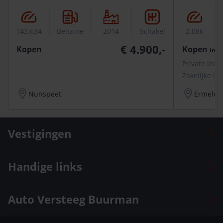
143.634
Benzine
2014
Schakel
2.086
€ 4.900,-
Kopen
Kopen
incl.
Private leas
Zakelijke le
Nunspeet
Ermelo
Vestigingen
Auto Versteeg Buurman Barneveld Centrum
Handige links
Auto Versteeg Buurman Barneveld Zuid
Auto Versteeg Buurman Deventer
Voorraad
Auto Versteeg Buurman
Auto Versteeg Buurman Ermelo
Onze vestigingen
Auto Versteeg Buurman Nunspeet
Vacatures
Officieel dealer