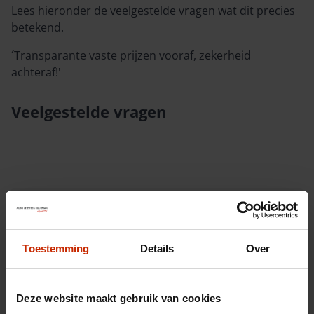
Lees hieronder de veelgestelde vragen wat dit precies
betekend.
´Transparante vaste prijzen vooraf, zekerheid
achteraf!'
Veelgestelde vragen
Wat zit er inbegrepen in het ''Auto
Versteeg Buurman Premium'' Pakket?
Toestemming
Details
Over
12 maanden BOVAG garantie.
Onderhoudsbeurt volgens
Deze website maakt gebruik van cookies
fabrieksvoorschriften.