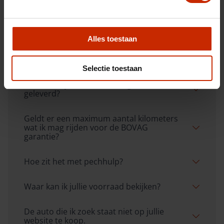
voegt BOVAG garantie dan toe?
Wat valt er dan onder BOVAG garantie?
Alles toestaan
Kan ik voor garantie ook bij een andere
garage terecht?
Selectie toestaan
Worden al jullie auto's met garantie
geleverd?
Geldt er een maximum aantal kilometers
wat ik mag rijden voor de BOVAG
garantie?
Hoe zit het met pechhulp?
Waar kan ik jullie voorraad bekijken?
De auto die ik zoek staat niet op jullie
website te koop.