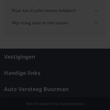
Waar kan ik jullie reviews bekijken?
Mijn vraag staat er niet tussen.
Vestigingen
Auto Versteeg Buurman Barneveld Centrum
Handige links
Auto Versteeg Buurman Barneveld Zuid
Auto Versteeg Buurman Deventer
Voorraad
Auto Versteeg Buurman
Auto Versteeg Buurman Ermelo
Onze vestigingen
Auto Versteeg Buurman Nunspeet
Vacatures
Officieel dealer
Website powered by Automotivated
Auto Versteeg Buurman Voorthuizen
Suzuki