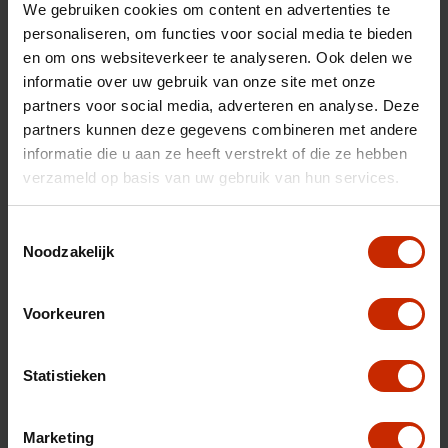
Slijtagedelen vervangen (de norm is dat
We gebruiken cookies om content en advertenties te
deze minimaal 10.000km meegaan óf tot de
personaliseren, om functies voor social media te bieden
volgende onderhoudsbeurt, afhankelijk van
en om ons websiteverkeer te analyseren. Ook delen we
wat het eerste bereikt wordt).
informatie over uw gebruik van onze site met onze
Nieuwe APK / minimaal 1 jaar.
partners voor social media, adverteren en analyse. Deze
Wassen / Poetsen.
partners kunnen deze gegevens combineren met andere
Half volle tank brandstof en in geval van
informatie die u aan ze heeft verstrekt of die ze hebben
elektrische auto's een volle accu.
verzameld op basis van uw gebruik van hun services.
Wat zijn de kosten voor het ´´Auto
Versteeg Buurman Premium pakket´´?
Toestemmingsselectie
Noodzakelijk
Waarom maken jullie de auto's zo
uitgebreid klaar, krijg ik korting als ik dit
niet wil?
Voorkeuren
Rijklaarkosten moeten toch in de
Statistieken
advertentieprijs zitten?
Er is toch ook wettelijke garantie, wat
Marketing