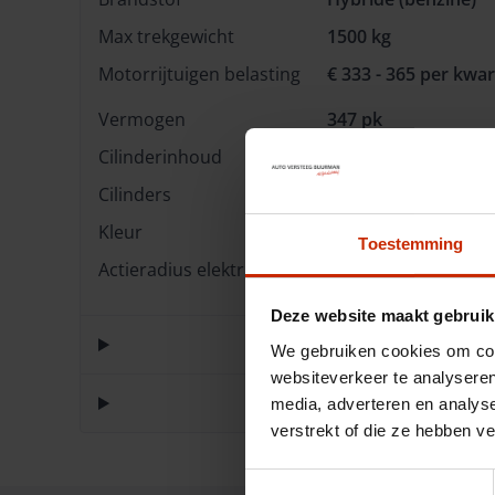
Max trekgewicht
1500 kg
Motorrijtuigen belasting
€ 333 - 365 per kwar
Vermogen
347 pk
Cilinderinhoud
1499 cc
Cilinders
4
Kleur
Zwart
Toestemming
Actieradius elektrisch
90 km
Deze website maakt gebruik
We gebruiken cookies om cont
websiteverkeer te analyseren
media, adverteren en analys
verstrekt of die ze hebben v
Toestemmingsselectie