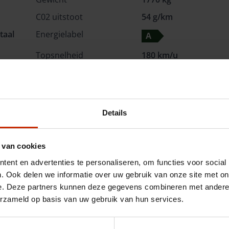
C02 uitstoot
54 g/km
taal
Energielabel
A
Topsnelheid
180 km/u
Acceleratie (0-100km)
8.5 s
Kleur
Carbon Crystal Black
Interieurkleur
Zwart
Details
BTW/Marge
BTW
 van cookies
Opties
ent en advertenties te personaliseren, om functies voor social
. Ook delen we informatie over uw gebruik van onze site met on
Omschrijving
e. Deze partners kunnen deze gegevens combineren met andere i
erzameld op basis van uw gebruik van hun services.