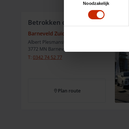
Noodzakelijk
Betrokken dealer:
Barneveld Zuid
Albert Plesmanstraat
20
3772 MN
Barneveld
T:
0342 74 52 77
Plan route