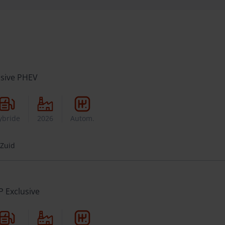
usive PHEV
ybride
2026
Autom.
 Zuid
P Exclusive