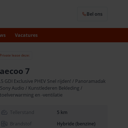
Bel ons
ws
Vacatures
Private lease deze:
Jaecoo 7
.5 GDI Exclusive PHEV Snel rijden! / Panoramadak
 Sony Audio / Kunstlederen Bekleding /
toelverwarming en -ventilatie
Tellerstand
5 km
Brandstof
Hybride (benzine)