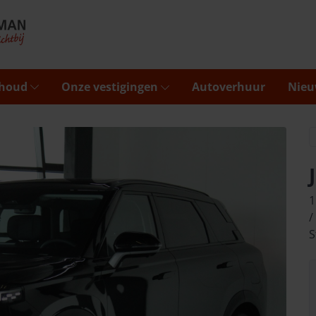
rhoud
Onze vestigingen
Autoverhuur
Nieu
1
/
S