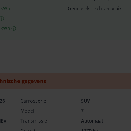
kWh
Gem. elektrisch verbruik
ⓘ
kWh
ⓘ
hnische gegevens
26
Carrosserie
SUV
Model
7
HEV
Transmissie
Automaat
Gewicht
1770 kg