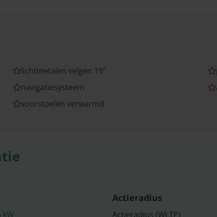
lichtmetalen velgen 19"
navigatiesysteem
voorstoelen verwarmd
tie
Actieradius
6
kW
Actieradius (WLTP)