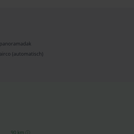
panoramadak
airco (automatisch)
90
km
ⓘ