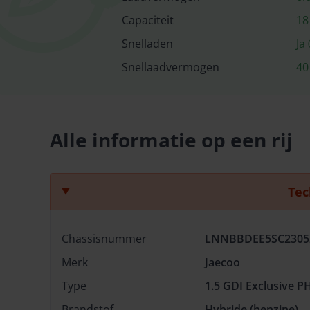
Capaciteit
18
Snelladen
Ja
Snellaad­vermogen
40
Alle informatie op een rij
Tec
Chassisnummer
LNNBBDEE5SC2305
Merk
Jaecoo
Type
1.5 GDI Exclusive P
Brandstof
Hybride (benzine)