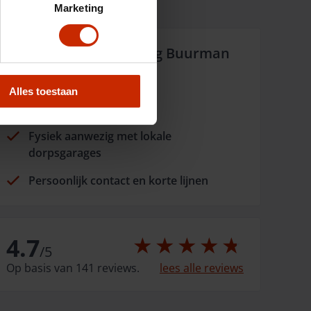
Marketing
Waarom Auto Versteeg Buurman
Altijd dichtbij
Alles toestaan
Opgericht in 1966
Fysiek aanwezig met lokale
dorpsgarages
Persoonlijk contact en korte lijnen
4.7
/
5
Op basis van 141 reviews.
lees alle reviews