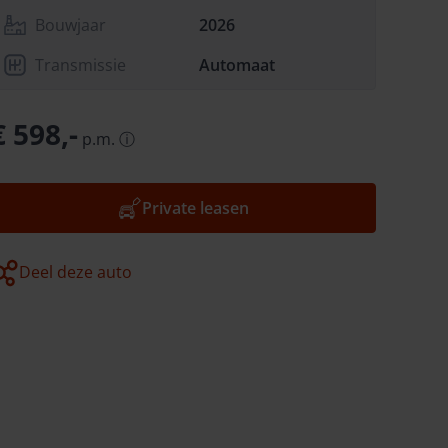
Bouwjaar
2026
Transmissie
Automaat
€ 598,-
p.m.
ⓘ
Private leasen
Deel deze auto