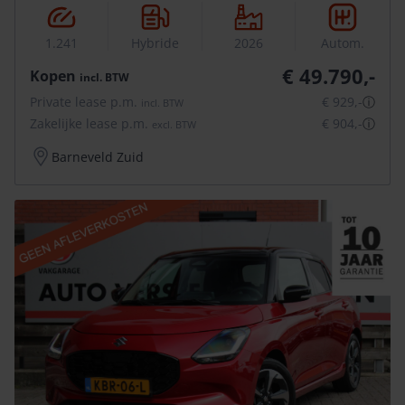
1.241
Hybride
2026
Autom.
€ 49.790,-
Kopen
incl.
BTW
Private lease p.m.
€ 929,-
ⓘ
incl.
BTW
Zakelijke lease p.m.
€ 904,-
ⓘ
excl.
BTW
Barneveld Zuid