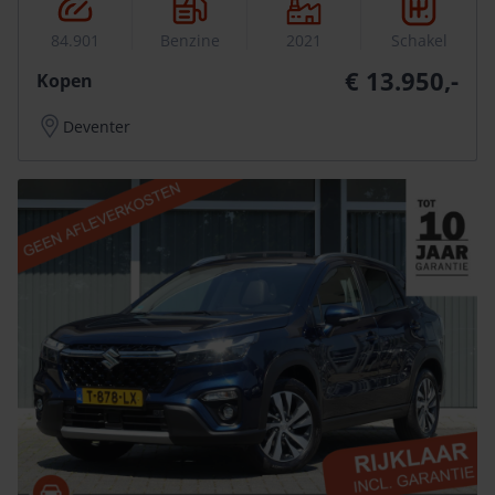
84.901
Benzine
2021
Schakel
€ 13.950,-
Kopen
Deventer