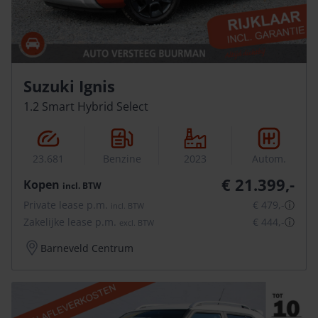
Suzuki Ignis
1.2 Smart Hybrid Select
23.681
Benzine
2023
Autom.
€ 21.399,-
Kopen
incl.
BTW
Private lease p.m.
€ 479,-
ⓘ
incl.
BTW
Zakelijke lease p.m.
€ 444,-
ⓘ
excl.
BTW
Barneveld Centrum