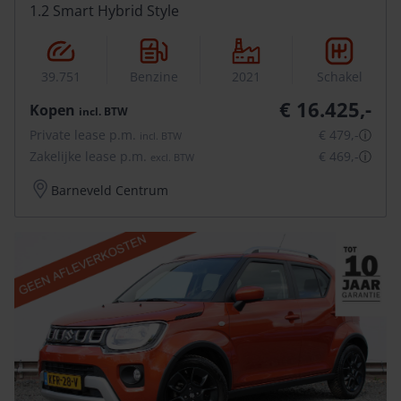
1.2 Smart Hybrid Style
39.751
Benzine
2021
Schakel
€ 16.425,-
Kopen
incl.
BTW
Private lease p.m.
€ 479,-
ⓘ
incl.
BTW
Zakelijke lease p.m.
€ 469,-
ⓘ
excl.
BTW
Barneveld Centrum