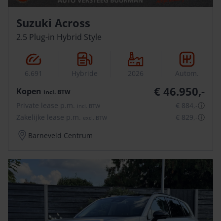
Suzuki Across
2.5 Plug-in Hybrid Style
6.691
Hybride
2026
Autom.
€ 46.950,-
Kopen
incl.
BTW
Private lease p.m.
€ 884,-
ⓘ
incl.
BTW
Zakelijke lease p.m.
€ 829,-
ⓘ
excl.
BTW
Barneveld Centrum