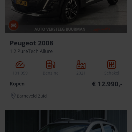
Peugeot 2008
1.2 PureTech Allure
101.059
Benzine
2021
Schakel
€ 12.990,-
Kopen
Barneveld Zuid