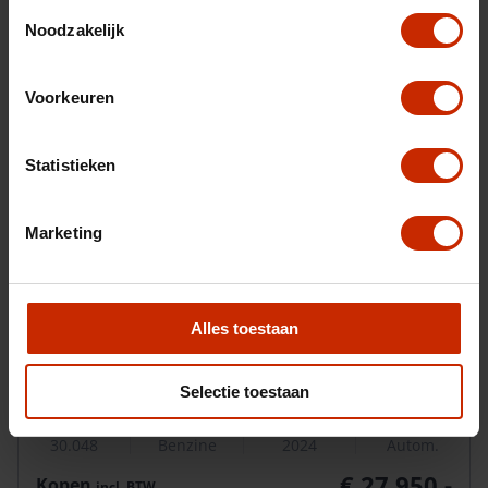
Toestemmingsselectie
Noodzakelijk
Voorkeuren
Statistieken
Marketing
Peugeot 408
Alles toestaan
GT 1.2 PureTech 130PK EAT8 Automaat
Selectie toestaan
30.048
Benzine
2024
Autom.
€ 27.950,-
Kopen
incl.
BTW