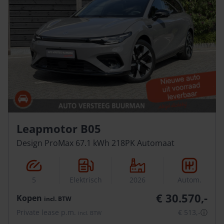
Leapmotor B05
Design ProMax 67.1 kWh 218PK Automaat
5
Elektrisch
2026
Autom.
€ 30.570,-
Kopen
incl.
BTW
Private lease p.m.
€ 513,-
ⓘ
incl.
BTW