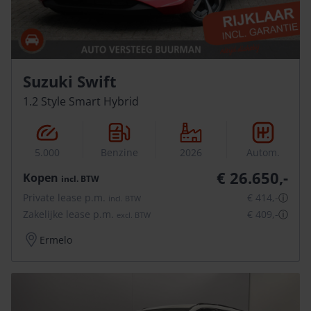
Suzuki Swift
1.2 Style Smart Hybrid
5.000
Benzine
2026
Autom.
€ 26.650,-
Kopen
incl.
BTW
Private lease p.m.
€ 414,-
ⓘ
incl.
BTW
Zakelijke lease p.m.
€ 409,-
ⓘ
excl.
BTW
Ermelo