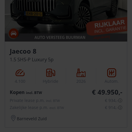
Jaecoo 8
1.5 SHS-P Luxury 5p
4.100
Hybride
2026
Autom.
€ 49.950,-
Kopen
incl.
BTW
Private lease p.m.
€ 934,-
ⓘ
incl.
BTW
Zakelijke lease p.m.
€ 914,-
ⓘ
excl.
BTW
Barneveld Zuid