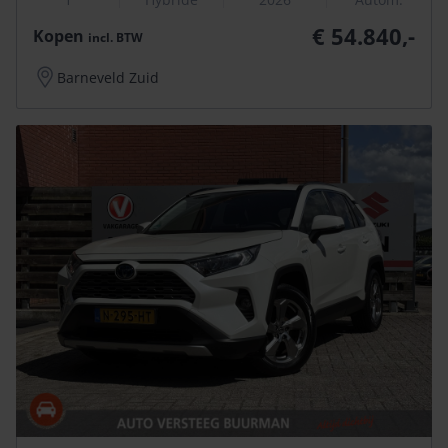
€ 54.840,-
Kopen
incl.
BTW
Barneveld Zuid