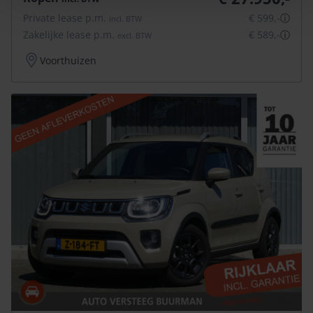
Private lease p.m.
€ 599,-
ⓘ
incl.
BTW
Zakelijke lease p.m.
€ 589,-
ⓘ
excl.
BTW
Voorthuizen