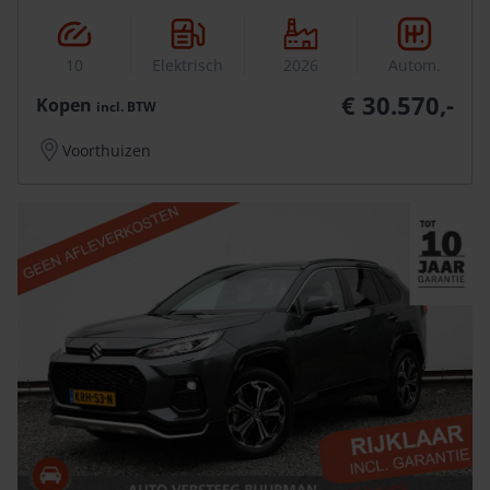
10
Elektrisch
2026
Autom.
€ 30.570,-
Kopen
incl.
BTW
Voorthuizen