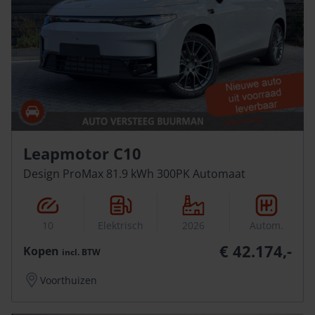
Leapmotor C10
Design ProMax 81.9 kWh 300PK Automaat
10
Elektrisch
2026
Autom.
€ 42.174,-
Kopen
incl.
BTW
Voorthuizen