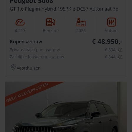
Peugeot 5008
GT 1.6 Plug-in Hybrid 195PK e-DCS7 Automaat 7p
4.217
Benzine
2026
Autom.
€ 48.950,-
Kopen
incl.
BTW
Private lease p.m.
€ 894,-
ⓘ
incl.
BTW
Zakelijke lease p.m.
€ 844,-
ⓘ
excl.
BTW
Voorthuizen