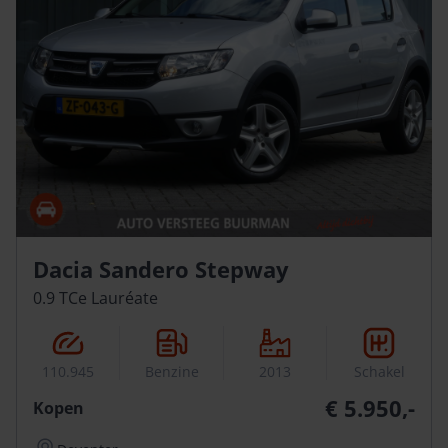
Dacia Sandero Stepway
0.9 TCe Lauréate
110.945
Benzine
2013
Schakel
€ 5.950,-
Kopen