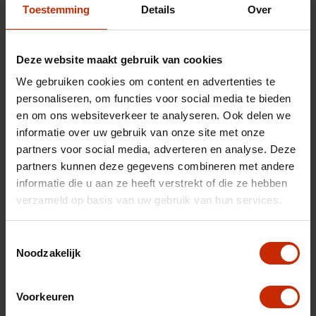
Merk
Jaecoo
Toestemming
Details
Over
Model
7
Type
1.5 GDI SHS-P Exclusive
Deze website maakt gebruik van cookies
Transmissie
Automaat
We gebruiken cookies om content en advertenties te
Brandstof
Hybride (benzine)
personaliseren, om functies voor social media te bieden
en om ons websiteverkeer te analyseren. Ook delen we
Afgifte datum deel 1
30-07-2026
informatie over uw gebruik van onze site met onze
Gewicht
1770 kg
partners voor social media, adverteren en analyse. Deze
partners kunnen deze gegevens combineren met andere
Max trekgewicht
1500 kg
informatie die u aan ze heeft verstrekt of die ze hebben
C02 uitstoot
54 g/km
verzameld op basis van uw gebruik van hun services.
Motorrijtuigen belasting
€ 333 - 365 per kwartaal
Toestemmingsselectie
Energielabel
A
Noodzakelijk
Vermogen
347 pk
Topsnelheid
180 km/u
Voorkeuren