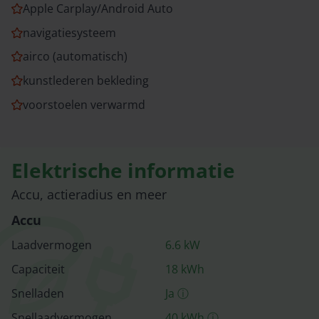
Apple Carplay/Android Auto
navigatiesysteem
airco (automatisch)
kunstlederen bekleding
voorstoelen verwarmd
Elektrische informatie
Accu, actieradius en meer
Accu
Laadvermogen
6.6
kW
Capaciteit
18
kWh
Snelladen
Ja
ⓘ
Snellaad­vermogen
40
kWh
ⓘ