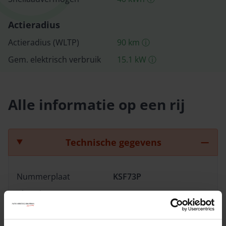
Actieradius
Actieradius (WLTP)
90
km
ⓘ
Gem. elektrisch verbruik
15.1
kW
ⓘ
Alle informatie op een rij
Technische gegevens
Nummerplaat
KSF73P
Chassisnummer
LNNBBDEE3SC235403
Carrosserie
SUV