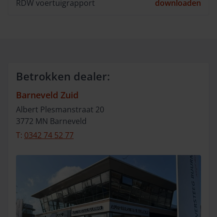
RDW voertuigrapport
downloaden
Betrokken dealer:
Barneveld Zuid
Albert Plesmanstraat
20
3772 MN
Barneveld
T:
0342 74 52 77