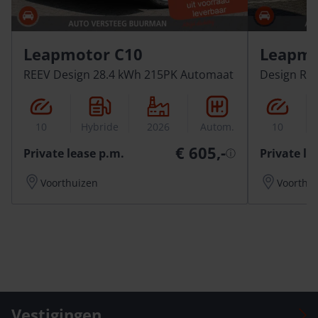
Leapmotor C10
Leapmo
REEV Design 28.4 kWh 215PK Automaat
Design RE
10
Hybride
2026
Autom.
10
€ 605,-
Private lease p.m.
Private le
ⓘ
Voorthuizen
Voorthu
Vestigingen