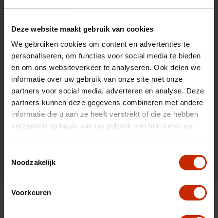
Herstel
Over het algemeen bent u de auto hooguit
Deze website maakt gebruik van cookies
een week kwijt. Ten tijde van het
We gebruiken cookies om content en advertenties te
schadeherstel kunnen wij vervangend vervoer
personaliseren, om functies voor social media te bieden
voor u regelen. Over het algemeen zijn hier
en om ons websiteverkeer te analyseren. Ook delen we
geen kosten aan verbonden.
informatie over uw gebruik van onze site met onze
Nadat wij de schade aan uw auto
partners voor social media, adverteren en analyse. Deze
professioneel gerepareerd hebben ondergaat
partners kunnen deze gegevens combineren met andere
de auto nog een check. Bij het ophalen
informatie die u aan ze heeft verstrekt of die ze hebben
ontvangt u een FOCWA garantie bewijs voor 4
verzameld op basis van uw gebruik van hun services.
jaar garantie.
Toestemmingsselectie
Noodzakelijk
Voorkeuren