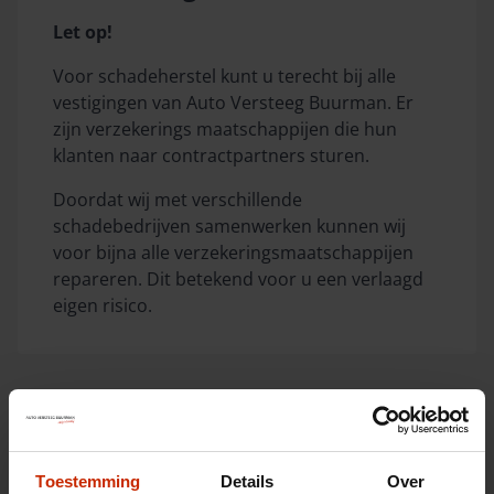
Let op!
Voor schadeherstel kunt u terecht bij alle
vestigingen van Auto Versteeg Buurman. Er
zijn verzekerings maatschappijen die hun
klanten naar contractpartners sturen.
Doordat wij met verschillende
schadebedrijven samenwerken kunnen wij
voor bijna alle verzekeringsmaatschappijen
repareren. Dit betekend voor u een verlaagd
eigen risico.
stap 3
Toestemming
Details
Over