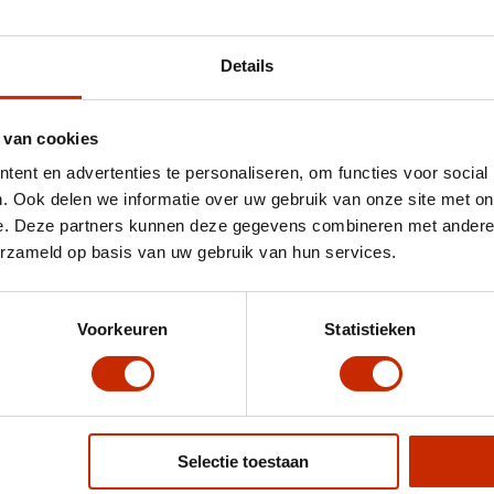
Uw schadevrije jaren w
verzekering.
Details
Zo kunt u snel en eenvoud
administratief werk.
 van cookies
ent en advertenties te personaliseren, om functies voor social
. Ook delen we informatie over uw gebruik van onze site met on
e. Deze partners kunnen deze gegevens combineren met andere i
en van de BOVAG Autover
erzameld op basis van uw gebruik van hun services.
lrisk (Volledig Casco), u bent verzekerd van een dekking die 
Voorkeuren
Statistieken
belangrijkste verschillen tussen de drie verzekeringsvormen
WA+ (Beperkt Casco)
Selectie toestaan
Met WA+ bent u naast de wettelijke