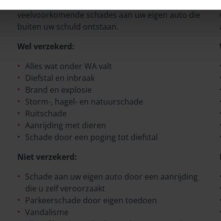
aansprakelijkheid ook verzekerd voor een aantal
veelvoorkomende schades aan uw eigen auto die
buiten uw schuld ontstaan.
Wel verzekerd:
Alles wat onder WA valt
Diefstal en inbraak
Brand en explosie
Storm-, hagel- en natuurschade
Ruitschade
Aanrijding met dieren
Schade door een poging tot diefstal
Niet verzekerd:
Schade aan uw eigen auto door een aanrijding
die u zelf veroorzaakt
Parkeerschade door eigen toedoen
Vandalisme