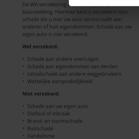
De WA-verzekering is de wettelijk verplichte
basisdekking. Hiermee bent u verzekerd voor
schade die u met uw auto veroorzaakt aan
anderen of hun eigendommen. Schade aan uw
eigen auto is niet verzekerd.
Wel verzekerd:
Schade aan andere voertuigen
Schade aan eigendommen van derden
Letselschade aan andere weggebruikers
Wettelijke aansprakelijkheid
Niet verzekerd:
Schade aan uw eigen auto
Diefstal of inbraak
Brand- en stormschade
Ruitschade
Vandalisme