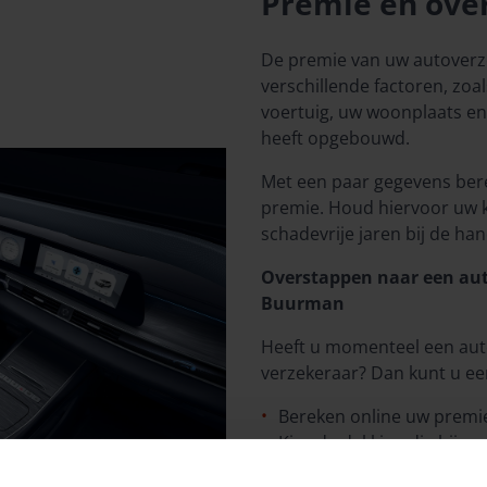
Premie en ove
De premie van uw autoverze
verschillende factoren, zoal
voertuig, uw woonplaats en 
heeft opgebouwd.
Met een paar gegevens ber
premie. Houd hiervoor uw 
schadevrije jaren bij de han
Overstappen naar een aut
Buurman
Heeft u momenteel een aut
verzekeraar? Dan kunt u e
Bereken online uw premi
Kies de dekking die bij uw
Wij helpen u desgewenst b