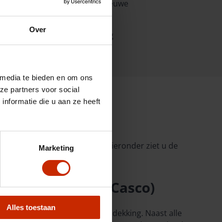
orden meegenomen naar uw nieuwe
Over
ig overstappen zonder onnodig
 media te bieden en om ons
ze partners voor social
nformatie die u aan ze heeft
zekering
past bij uw auto en situatie. Hieronder ziet u de
Marketing
.
Allrisk (Volledig Casco)
Alles toestaan
Allrisk is de meest uitgebreide dekking. Naast alle