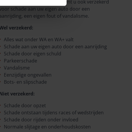
onderdelen van WA en WA+ bent u ook verzekerd
voor schade aan uw eigen auto door een
aanrijding, een eigen fout of vandalisme.
Wel verzekerd:
Alles wat onder WA en WA+ valt
Schade aan uw eigen auto door een aanrijding
Schade door eigen schuld
Parkeerschade
Vandalisme
Eenzijdige ongevallen
Bots- en slipschade
Niet verzekerd:
Schade door opzet
Schade ontstaan tijdens races of wedstrijden
Schade door rijden onder invloed
Normale slijtage en onderhoudskosten