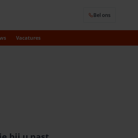
Bel ons
ws
Vacatures
e bij u past