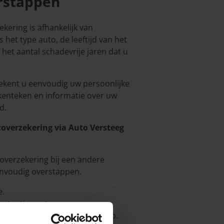
rstappen
kering is afhankelijk van
s het type auto, de leeftijd van het
het aantal schadevrije jaren dat u
ekent u eenvoudig uw persoonlijke
kenteken en informatie over uw
d.
overzekering via Auto Versteeg
overzekering bij een andere
envoudig overstappen.
e.
 situatie past.
ij het regelen van de overstap.