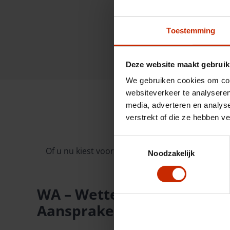
Toestemming
Deze website maakt gebruik
We gebruiken cookies om cont
websiteverkeer te analyseren
media, adverteren en analys
Dekking
verstrekt of die ze hebben v
Toestemmingsselectie
Of u nu kiest voor WA, WA+ (Beperkt Casco) of Al
Noodzakelijk
WA – Wettelijke
Aansprakelijkheid