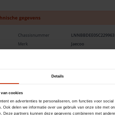
hnische gegevens
Chassisnummer
LNNBBDEE0SC229963
Merk
Jaecoo
Type
1.5 GDI Exclusive PHE
Brandstof
Hybride (benzine)
Gewicht
1770 kg
Details
C02 uitstoot
54 g/km
taal
Energielabel
A
 van cookies
Topsnelheid
180 km/u
ent en advertenties te personaliseren, om functies voor social
Acceleratie (0-100km)
8.5 s
. Ook delen we informatie over uw gebruik van onze site met on
e. Deze partners kunnen deze gegevens combineren met andere i