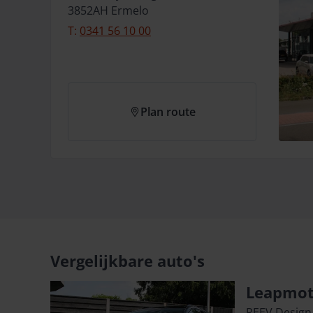
3852AH
Ermelo
T:
0341 56 10 00
Plan route
Vergelijkbare auto's
Leapmot
REEV Design