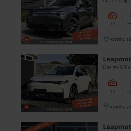
10
H
Voorthuiz
Leapmot
Design REEV
10
H
Voorthuiz
Leapmot