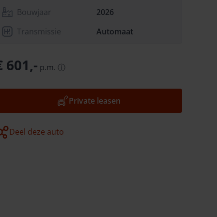
Bouwjaar
2026
Transmissie
Automaat
€ 601,-
p.m.
ⓘ
Private leasen
Deel deze auto