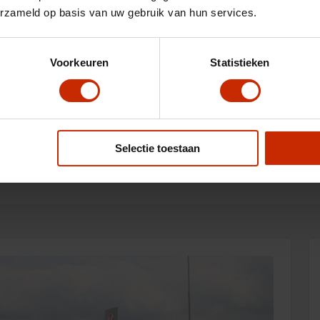
Kleur
Olive Gray & Carbon
erzameld op basis van uw gebruik van hun services.
crystal black roof
Actieradius elektrisch
90 km
Voorkeuren
Statistieken
Opties
Omschrijving
Selectie toestaan