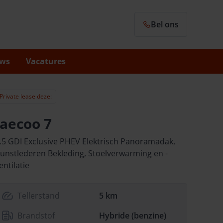
Bel ons
ws
Vacatures
Private lease deze:
Jaecoo 7
.5 GDI Exclusive PHEV Elektrisch Panoramadak,
unstlederen Bekleding, Stoelverwarming en -
entilatie
Tellerstand
5 km
Brandstof
Hybride (benzine)