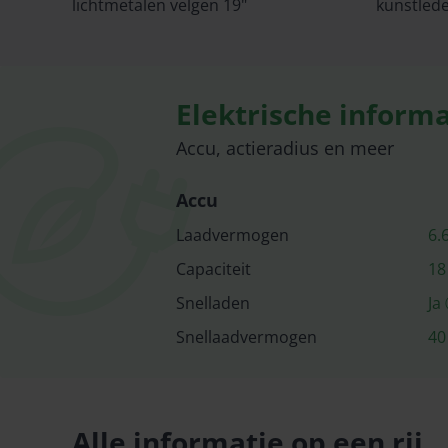
lichtmetalen velgen 19"
kunstled
Elektrische informa
Accu, actieradius en meer
Accu
Laadvermogen
6.
Capaciteit
18
Snelladen
Ja
Snellaad­vermogen
40
Alle informatie op een rij