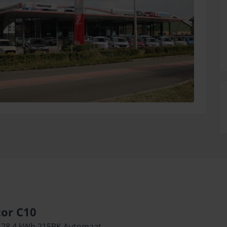
or C10
 28.4 kWh 215PK Automaat