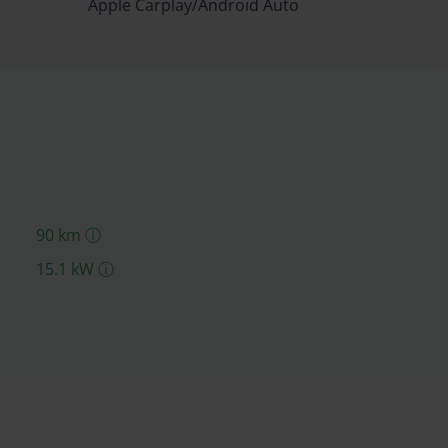
Apple Carplay/Android Auto
90
km
ⓘ
15.1
kW
ⓘ