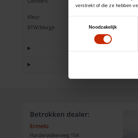
Cilinders
4
verstrekt of die ze hebben v
Kleur
Groen
Toestemmingsselectie
BTW/Marge
BTW
Noodzakelijk
Betrokken dealer:
Ermelo
Harderwijkerweg
154