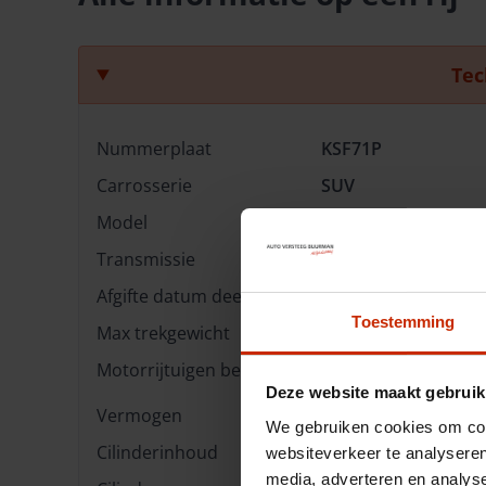
Tec
Nummerplaat
KSF71P
Carrosserie
SUV
Model
7
Transmissie
Automaat
Afgifte datum deel 1
30-07-2026
Toestemming
Max trekgewicht
1500 kg
Motorrijtuigen belasting
€ 333 - 365 per kwar
Deze website maakt gebruik
Vermogen
347 pk
We gebruiken cookies om cont
Cilinderinhoud
1499 cc
websiteverkeer te analyseren
media, adverteren en analys