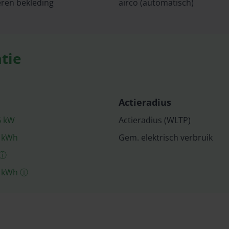
eren bekleding
airco (automatisch)
tie
Actieradius
6
kW
Actieradius (WLTP)
kWh
Gem. elektrisch verbruik
ⓘ
kWh
ⓘ