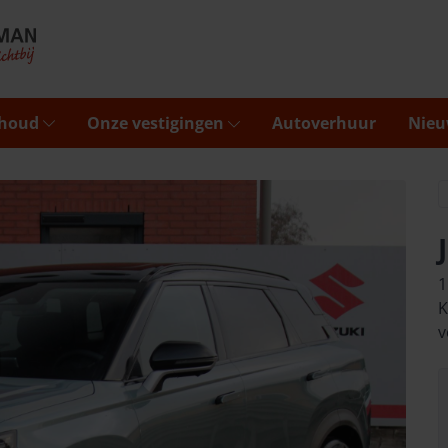
rhoud
Onze vestigingen
Autoverhuur
Nieu
1
K
v