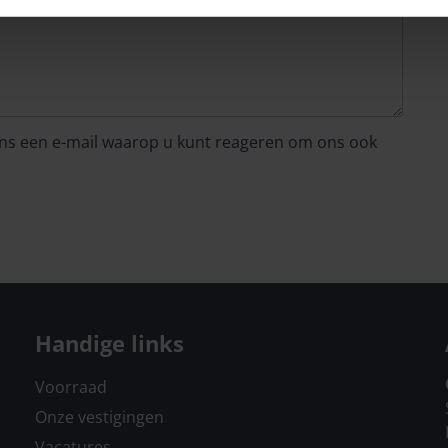
 ons een e-mail waarop u kunt reageren om ons ook
Handige links
Voorraad
Onze vestigingen
Vacatures