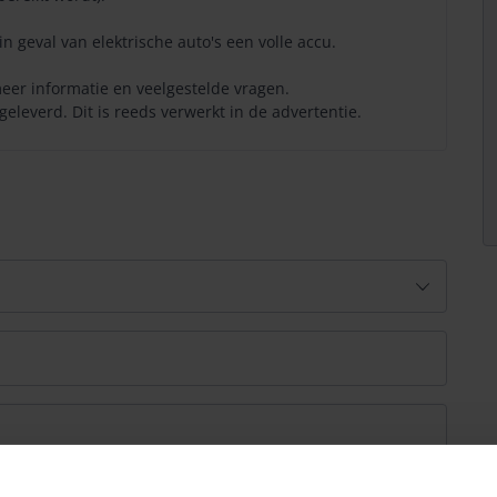
in geval van elektrische auto's een volle accu.
eer informatie en veelgestelde vragen.
leverd. Dit is reeds verwerkt in de advertentie.