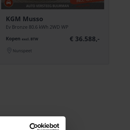
KGM Musso
Ev Bronze 80.6 kWh 2WD WP
€ 36.588,-
Kopen
excl.
BTW
Nunspeet