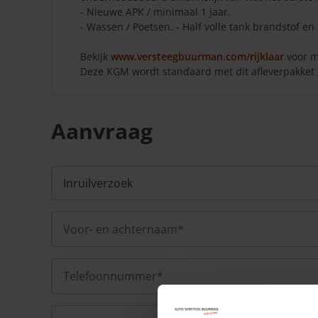
- Nieuwe APK / minimaal 1 jaar.
- Wassen / Poetsen. - Half volle tank brandstof en 
Bekijk
www.versteegbuurman.com/rijklaar
voor m
Deze KGM wordt standaard met dit afleverpakket ge
Aanvraag