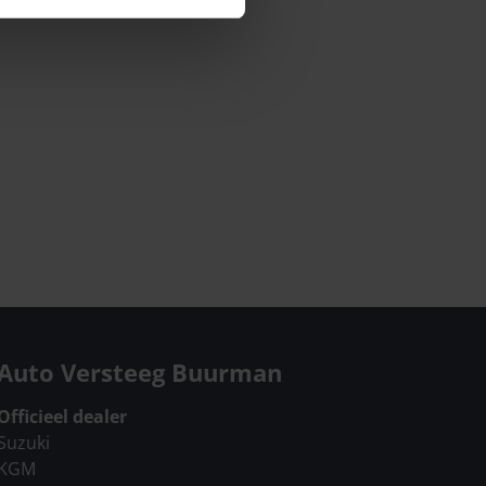
Auto Versteeg Buurman
Officieel dealer
Suzuki
KGM