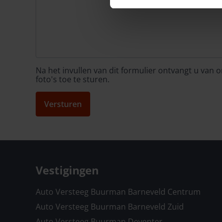
Na het invullen van dit formulier ontvangt u van
foto's toe te sturen.
Versturen
Vestigingen
Auto Versteeg Buurman Barneveld Centrum
Auto Versteeg Buurman Barneveld Zuid
Auto Versteeg Buurman Deventer