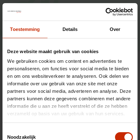
Accu
Capaciteit
81
kWh
Toestemming
Details
Over
Actieradius
Actieradius (WLTP)
420
km
ⓘ
Deze website maakt gebruik van cookies
We gebruiken cookies om content en advertenties te
Alle informatie op een rij
personaliseren, om functies voor social media te bieden
en om ons websiteverkeer te analyseren. Ook delen we
informatie over uw gebruik van onze site met onze
partners voor social media, adverteren en analyse. Deze
Technische gegevens
partners kunnen deze gegevens combineren met andere
informatie die u aan ze heeft verstrekt of die ze hebben
verzameld op basis van uw gebruik van hun services.
Nummerplaat
V45PJG
Chassisnummer
KPA0A1E29SP002369
Toestemmingsselectie
Carrosserie
Pick-Up
Noodzakelijk