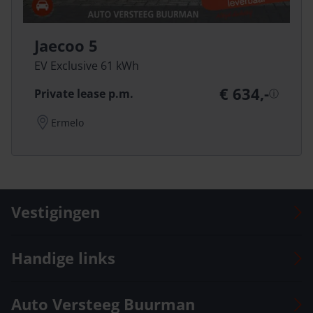
Jaecoo 5
EV Exclusive 61 kWh
€ 634,-
Private lease p.m.
ⓘ
Ermelo
Vestigingen
Auto Versteeg Buurman Barneveld Centrum
Handige links
Auto Versteeg Buurman Barneveld Zuid
Auto Versteeg Buurman Deventer
Voorraad
Auto Versteeg Buurman
Auto Versteeg Buurman Ermelo
Onze vestigingen