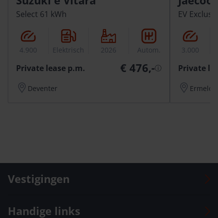
Suzuki e Vitara
Jaecoo 
Select 61 kWh
EV Exclusi
4.900
Elektrisch
2026
Autom.
3.000
E
€ 476,-
Private lease p.m.
Private le
ⓘ
Deventer
Ermelo
Vestigingen
Auto Versteeg Buurman Barneveld Centrum
Handige links
Auto Versteeg Buurman Barneveld Zuid