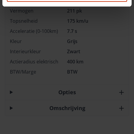
Motorrijtuigen belasting
€ 214 - 234 per kwartaal
Vermogen
211 pk
Topsnelheid
175 km/u
Acceleratie (0-100km)
7.7 s
Kleur
Grijs
Interieurkleur
Zwart
Actieradius elektrisch
400 km
BTW/Marge
BTW
Opties
Omschrijving