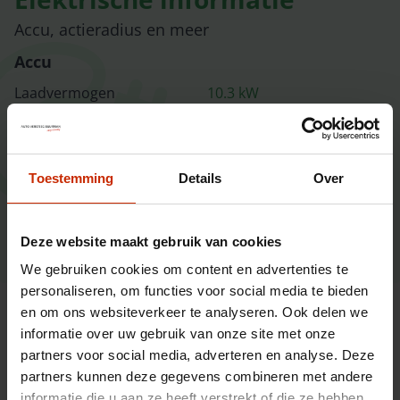
Accu, actieradius en meer
Accu
Laadvermogen
10.3
kW
Capaciteit
61
kWh
Snellaad­vermogen
130
kWh
ⓘ
Toestemming
Details
Over
Actieradius
Actieradius (WLTP)
400
km
ⓘ
Deze website maakt gebruik van cookies
Gem. elektrisch verbruik
16.5
kW
ⓘ
We gebruiken cookies om content en advertenties te
personaliseren, om functies voor social media te bieden
en om ons websiteverkeer te analyseren. Ook delen we
Alle informatie op een rij
informatie over uw gebruik van onze site met onze
partners voor social media, adverteren en analyse. Deze
partners kunnen deze gegevens combineren met andere
informatie die u aan ze heeft verstrekt of die ze hebben