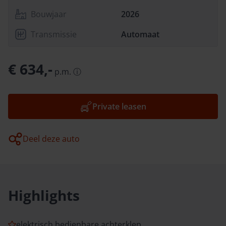
Bouwjaar
2026
Transmissie
Automaat
€ 634,-
p.m.
ⓘ
Private leasen
Deel deze auto
Highlights
elektrisch bedienbare achterklep