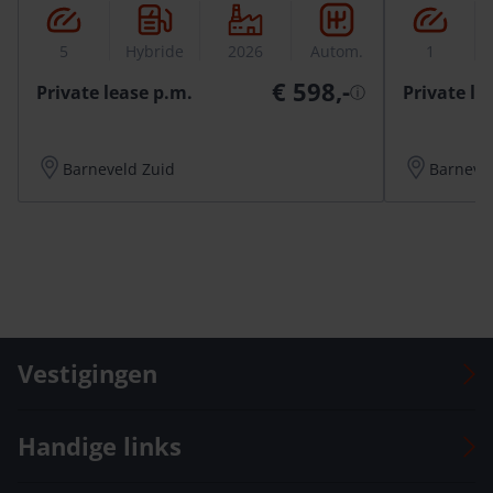
5
Hybride
2026
Autom.
1
€ 598,-
Private lease p.m.
Private le
ⓘ
Barneveld Zuid
Barneve
Vestigingen
Auto Versteeg Buurman Barneveld Centrum
Handige links
Auto Versteeg Buurman Barneveld Zuid
Auto Versteeg Buurman Deventer