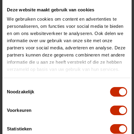
Merk
Jaecoo
Deze website maakt gebruik van cookies
Model
7
We gebruiken cookies om content en advertenties te
Type
1.5 GDI Exclusive PHEV
personaliseren, om functies voor social media te bieden
Transmissie
Automaat
en om ons websiteverkeer te analyseren. Ook delen we
informatie over uw gebruik van onze site met onze
Brandstof
Hybride (benzine)
partners voor social media, adverteren en analyse. Deze
Gewicht
1770 kg
partners kunnen deze gegevens combineren met andere
informatie die u aan ze heeft verstrekt of die ze hebben
Max trekgewicht
1500 kg
verzameld op basis van uw gebruik van hun services.
C02 uitstoot
54 g/km
Motorrijtuigen belasting
€ 333 - 365 per kwartaal
Toestemmingsselectie
Noodzakelijk
Energielabel
A
Vermogen
347 pk
Voorkeuren
Topsnelheid
180 km/u
Cilinderinhoud
1499 cc
Statistieken