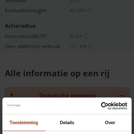
Snelladen
Ja
ⓘ
Snellaad­vermogen
40
kWh
ⓘ
Actieradius
Actieradius (WLTP)
90
km
ⓘ
Gem. elektrisch verbruik
15.1
kW
ⓘ
Alle informatie op een rij
Technische gegevens
Chassisnummer
LNNBBDEE4SC207898
Toestemming
Details
Over
Carrosserie
SUV