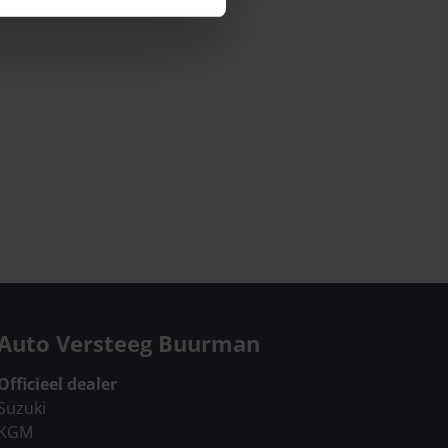
Auto Versteeg Buurman
Officieel dealer
Suzuki
KGM