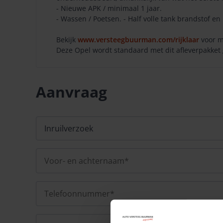
- Nieuwe APK / minimaal 1 jaar.
- Wassen / Poetsen. - Half volle tank brandstof en 
Bekijk
www.versteegbuurman.com/rijklaar
voor m
Deze Opel wordt standaard met dit afleverpakket g
Aanvraag