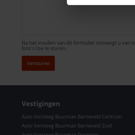
Na het invullen van dit formulier ontvangt u van
foto's toe te sturen.
Versturen
Vestigingen
Auto Versteeg Buurman Barneveld Centrum
Auto Versteeg Buurman Barneveld Zuid
Auto Versteeg Buurman Deventer