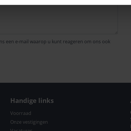
 ons een e-mail waarop u kunt reageren om ons ook
Handige links
Voorraad
Onze vestigingen
Vacatures