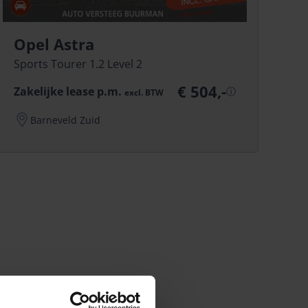
Opel Astra
Sports Tourer 1.2 Level 2
€ 504,-
Zakelijke lease p.m.
ⓘ
excl.
BTW
Barneveld Zuid