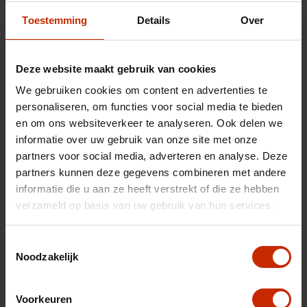
Technische gegevens
Toestemming
Details
Over
Nummerplaat
X838ZZ
Deze website maakt gebruik van cookies
Chassisnummer
VXKFRHNSLP1072306
We gebruiken cookies om content en advertenties te
Carrosserie
Stationwagon
personaliseren, om functies voor social media te bieden
en om ons websiteverkeer te analyseren. Ook delen we
Merk
Opel
informatie over uw gebruik van onze site met onze
Model
Astra
partners voor social media, adverteren en analyse. Deze
Type
Sports Tourer 1.2 Level 2
partners kunnen deze gegevens combineren met andere
informatie die u aan ze heeft verstrekt of die ze hebben
Transmissie
Handgeschakeld
verzameld op basis van uw gebruik van hun services.
Brandstof
Benzine
Afgifte datum deel 1
29-02-2024
Toestemmingsselectie
Noodzakelijk
Gewicht
1294 kg
Gemiddeld verbruik
5.4 l/100km
Voorkeuren