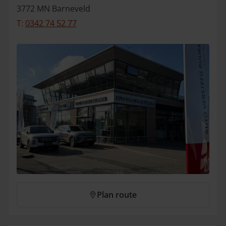
3772 MN
Barneveld
T:
0342 74 52 77
Plan route