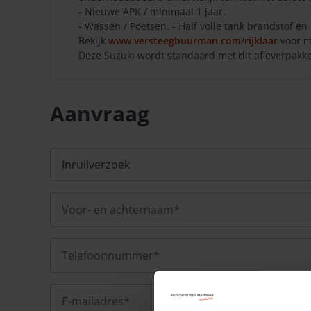
- Nieuwe APK / minimaal 1 jaar.
- Wassen / Poetsen. - Half volle tank brandstof en 
Bekijk
www.versteegbuurman.com/rijklaar
voor m
Deze Suzuki wordt standaard met dit afleverpakket
Aanvraag