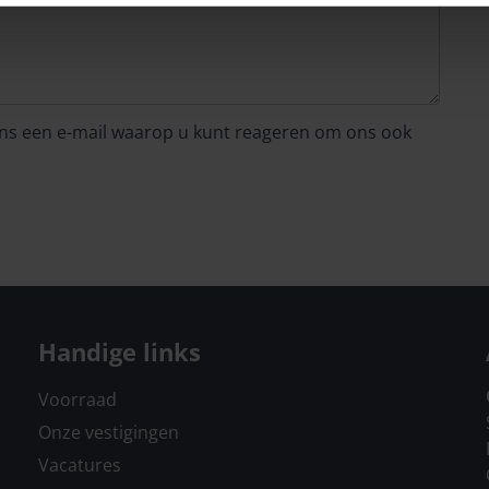
 ons een e-mail waarop u kunt reageren om ons ook
Handige links
Voorraad
Onze vestigingen
Vacatures