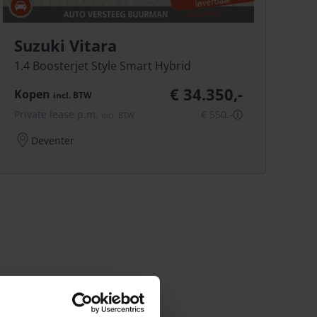
Suzuki Vitara
1.4 Boosterjet Style Smart Hybrid
€ 34.350,-
Kopen
incl.
BTW
Private lease p.m.
€ 550,-
ⓘ
incl.
BTW
Deventer