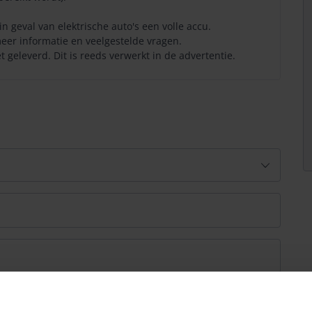
in geval van elektrische auto's een volle accu.
eer informatie en veelgestelde vragen.
 geleverd. Dit is reeds verwerkt in de advertentie.