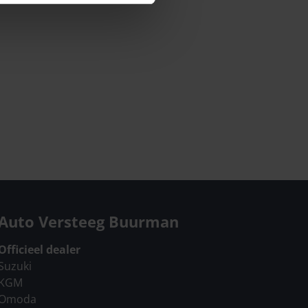
Auto Versteeg Buurman
Officieel dealer
Suzuki
KGM
Omoda