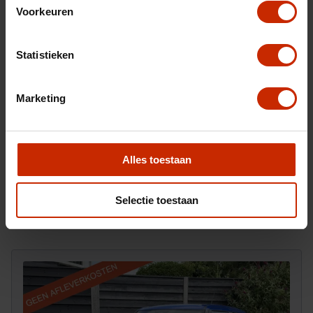
Voorkeuren
Statistieken
Marketing
Na het invullen van dit formulier ontvangt u van ons
Alles toestaan
een e-mail waarop u kunt reageren om ons ook foto's
toe te sturen.
Selectie toestaan
Versturen