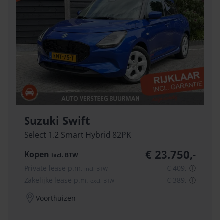
Suzuki Swift
Select 1.2 Smart Hybrid 82PK
€ 23.750,-
Kopen
incl.
BTW
Private lease p.m.
€ 409,-
ⓘ
incl.
BTW
Zakelijke lease p.m.
€ 389,-
ⓘ
excl.
BTW
Voorthuizen