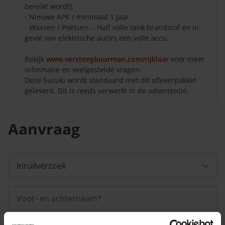
bereikt wordt).
- Nieuwe APK / minimaal 1 jaar.
- Wassen / Poetsen. - Half volle tank brandstof en in
geval van elektrische auto's een volle accu.
Bekijk
www.versteegbuurman.com/rijklaar
voor meer
informatie en veelgestelde vragen.
Deze Suzuki wordt standaard met dit afleverpakket
geleverd. Dit is reeds verwerkt in de advertentie.
Aanvraag