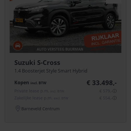
Suzuki S-Cross
1.4 Boosterjet Style Smart Hybrid
€ 33.498,-
Kopen
incl.
BTW
Private lease p.m.
€ 579,-
ⓘ
incl.
BTW
Zakelijke lease p.m.
€ 554,-
ⓘ
excl.
BTW
Barneveld Centrum