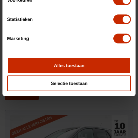
Voorkeuren
Statistieken
Marketing
Na het invullen van dit formulier ontvangt u van ons
Alles toestaan
een e-mail waarop u kunt reageren om ons ook foto's
toe te sturen.
Selectie toestaan
Versturen