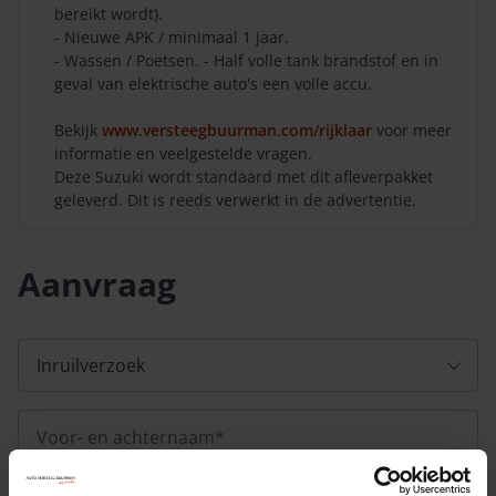
bereikt wordt).
- Nieuwe APK / minimaal 1 jaar.
- Wassen / Poetsen. - Half volle tank brandstof en in
geval van elektrische auto's een volle accu.
Bekijk
www.versteegbuurman.com/rijklaar
voor meer
informatie en veelgestelde vragen.
Deze Suzuki wordt standaard met dit afleverpakket
geleverd. Dit is reeds verwerkt in de advertentie.
Aanvraag