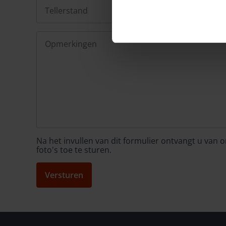
Na het invullen van dit formulier ontvangt u van
foto's toe te sturen.
Versturen