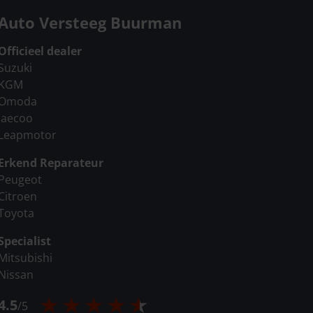
Auto Versteeg Buurman
Officieel dealer
Suzuki
KGM
Omoda
Jaecoo
Leapmotor
Erkend Reparateur
Peugeot
Citroen
Toyota
Specialist
Mitsubishi
Nissan
4.5
/
5