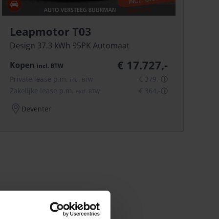
Leapmotor T03
Design 37.3 kWh 95PK Automaat
€ 17.727,-
Kopen
incl.
BTW
Private lease p.m.
€ 379,-
ⓘ
incl.
BTW
Zakelijke lease p.m.
€ 364,-
ⓘ
excl.
BTW
Deventer