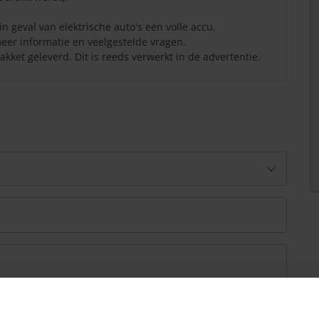
in geval van elektrische auto's een volle accu.
eer informatie en veelgestelde vragen.
ket geleverd. Dit is reeds verwerkt in de advertentie.