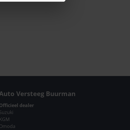
Auto Versteeg Buurman
Officieel dealer
Suzuki
KGM
Omoda