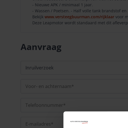
- Nieuwe APK / minimaal 1 jaar.
- Wassen / Poetsen. - Half volle tank brandstof en 
Bekijk
www.versteegbuurman.com/rijklaar
voor m
Deze Leapmotor wordt standaard met dit afleverpak
Aanvraag