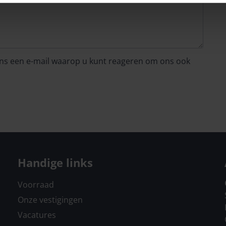
 ons een e-mail waarop u kunt reageren om ons ook
Handige links
Voorraad
Onze vestigingen
Vacatures