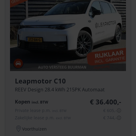
Leapmotor C10
REEV Design 28.4 kWh 215PK Automaat
€ 36.400,-
Kopen
incl.
BTW
Private lease p.m.
€ 605,-
ⓘ
incl.
BTW
Zakelijke lease p.m.
€ 744,-
ⓘ
excl.
BTW
Voorthuizen