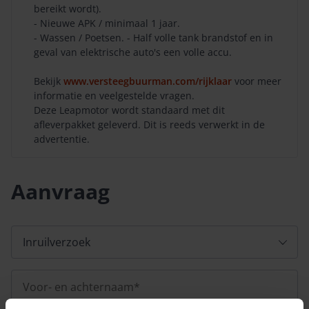
bereikt wordt).
- Nieuwe APK / minimaal 1 jaar.
- Wassen / Poetsen. - Half volle tank brandstof en in
geval van elektrische auto's een volle accu.
Bekijk
www.versteegbuurman.com/rijklaar
voor meer
informatie en veelgestelde vragen.
Deze Leapmotor wordt standaard met dit
afleverpakket geleverd. Dit is reeds verwerkt in de
advertentie.
Aanvraag