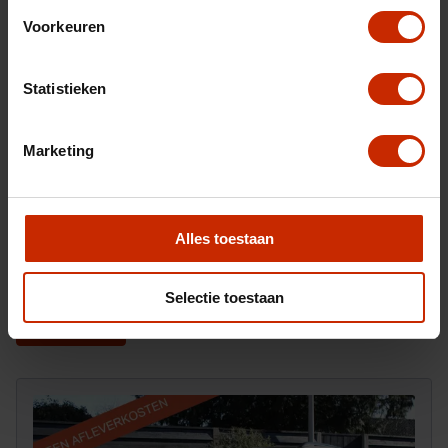
Voorkeuren
Statistieken
Marketing
Na het invullen van dit formulier ontvangt u van ons
Alles toestaan
een e-mail waarop u kunt reageren om ons ook foto's
toe te sturen.
Selectie toestaan
Versturen