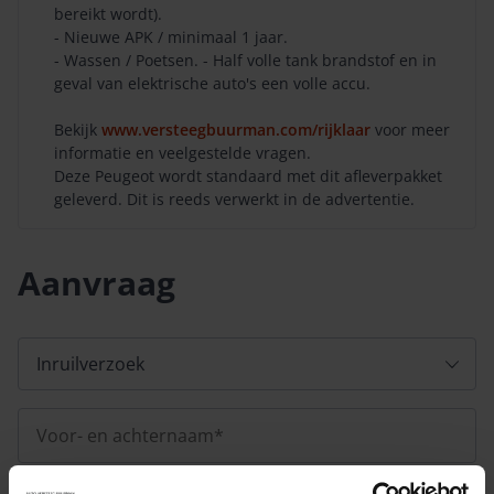
bereikt wordt).
- Nieuwe APK / minimaal 1 jaar.
- Wassen / Poetsen. - Half volle tank brandstof en in
geval van elektrische auto's een volle accu.
Bekijk
www.versteegbuurman.com/rijklaar
voor meer
informatie en veelgestelde vragen.
Deze Peugeot wordt standaard met dit afleverpakket
geleverd. Dit is reeds verwerkt in de advertentie.
Aanvraag