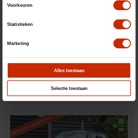
Voorkeuren
Statistieken
Marketing
Na het invullen van dit formulier ontvangt u van ons
Alles toestaan
een e-mail waarop u kunt reageren om ons ook foto's
toe te sturen.
Selectie toestaan
Versturen