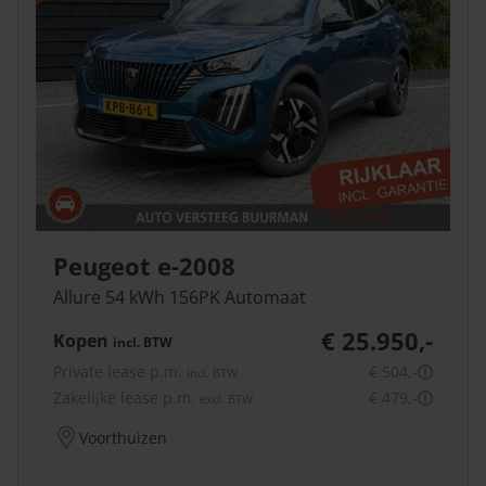
Peugeot e-2008
Allure 54 kWh 156PK Automaat
€ 25.950,-
Kopen
incl.
BTW
Private lease p.m.
€ 504,-
ⓘ
incl.
BTW
Zakelijke lease p.m.
€ 479,-
ⓘ
excl.
BTW
Voorthuizen