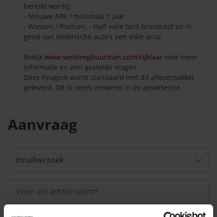
bereikt wordt).
- Nieuwe APK / minimaal 1 jaar.
- Wassen / Poetsen. - Half volle tank brandstof en in
geval van elektrische auto's een volle accu.
Bekijk
www.versteegbuurman.com/rijklaar
voor meer
informatie en veel gestelde vragen.
Deze Peugeot wordt standaard met dit afleverpakket
geleverd. Dit is reeds verwerkt in de advertentie.
Aanvraag