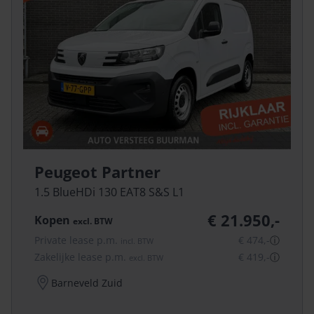
Peugeot Partner
1.5 BlueHDi 130 EAT8 S&S L1
€ 21.950,-
Kopen
excl.
BTW
Private lease p.m.
€ 474,-
ⓘ
incl.
BTW
Zakelijke lease p.m.
€ 419,-
ⓘ
excl.
BTW
Barneveld Zuid