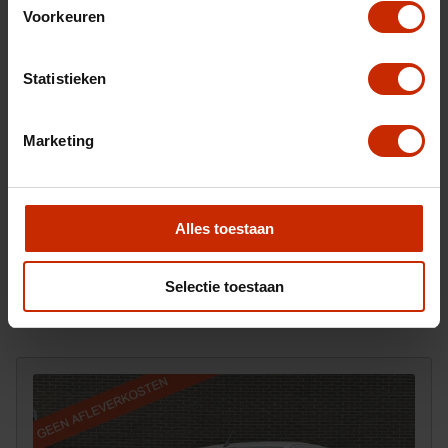
Voorkeuren
Statistieken
Marketing
Na het invullen van dit formulier ontvangt u van ons
Alles toestaan
een e-mail waarop u kunt reageren om ons ook foto's
toe te sturen.
Selectie toestaan
Versturen