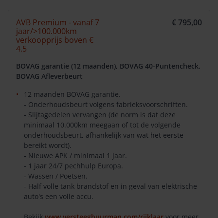
AVB Premium - vanaf 7
€ 795,00
jaar/>100.000km
verkoopprijs boven €
4.5
BOVAG garantie (12 maanden), BOVAG 40-Puntencheck,
BOVAG Afleverbeurt
12 maanden BOVAG garantie.
- Onderhoudsbeurt volgens fabrieksvoorschriften.
- Slijtagedelen vervangen (de norm is dat deze
minimaal 10.000km meegaan of tot de volgende
onderhoudsbeurt, afhankelijk van wat het eerste
bereikt wordt).
- Nieuwe APK / minimaal 1 jaar.
- 1 jaar 24/7 pechhulp Europa.
- Wassen / Poetsen.
- Half volle tank brandstof en in geval van elektrische
auto's een volle accu.
Bekijk
www.versteegbuurman.com/rijklaar
voor meer