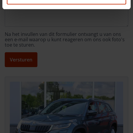
Na het invullen van dit formulier ontvangt u van ons
een e-mail waarop u kunt reageren om ons ook foto's
toe te sturen.
Versturen