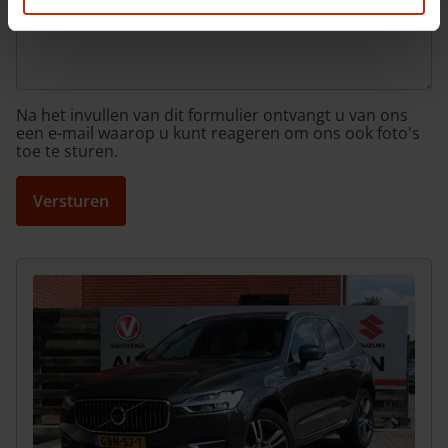
Na het invullen van dit formulier ontvangt u van ons
een e-mail waarop u kunt reageren om ons ook foto's
toe te sturen.
Versturen