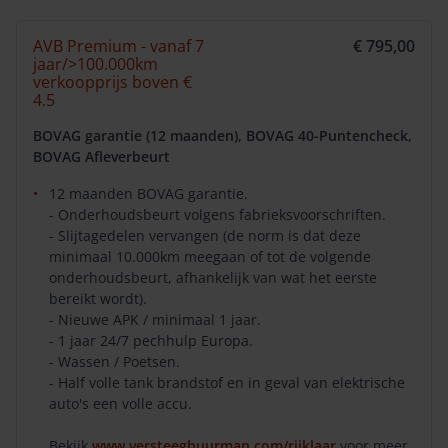
AVB Premium - vanaf 7
€ 795,00
jaar/>100.000km
verkoopprijs boven €
4.5
BOVAG garantie (12 maanden), BOVAG 40-Puntencheck,
BOVAG Afleverbeurt
12 maanden BOVAG garantie.
- Onderhoudsbeurt volgens fabrieksvoorschriften.
- Slijtagedelen vervangen (de norm is dat deze
minimaal 10.000km meegaan of tot de volgende
onderhoudsbeurt, afhankelijk van wat het eerste
bereikt wordt).
- Nieuwe APK / minimaal 1 jaar.
- 1 jaar 24/7 pechhulp Europa.
- Wassen / Poetsen.
- Half volle tank brandstof en in geval van elektrische
auto's een volle accu.
Bekijk
www.versteegbuurman.com/rijklaar
voor meer