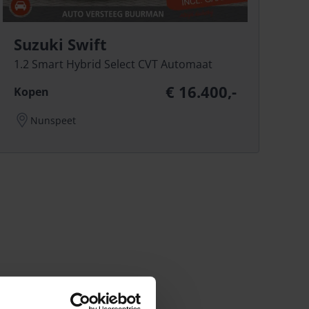
Suzuki Swift
1.2 Smart Hybrid Select CVT Automaat
€ 16.400,-
Kopen
Nunspeet