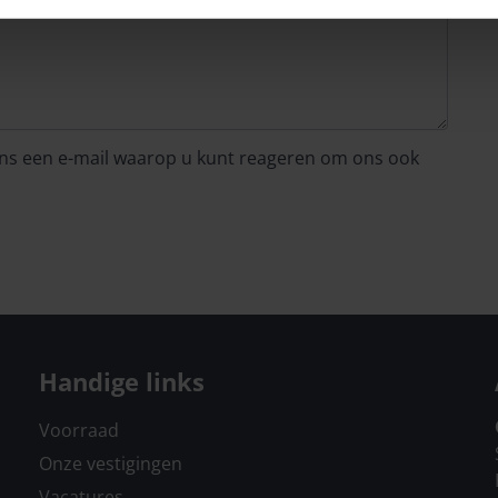
 ons een e-mail waarop u kunt reageren om ons ook
Handige links
Voorraad
Onze vestigingen
Vacatures