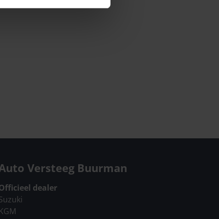
Auto Versteeg Buurman
Officieel dealer
Suzuki
KGM