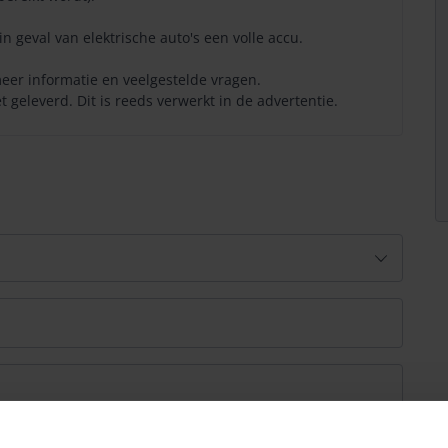
in geval van elektrische auto's een volle accu.
eer informatie en veelgestelde vragen.
 geleverd. Dit is reeds verwerkt in de advertentie.