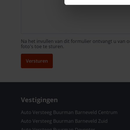
Na het invullen van dit formulier ontvangt u van
foto's toe te sturen.
Versturen
Vestigingen
Auto Versteeg Buurman Barneveld Centrum
Auto Versteeg Buurman Barneveld Zuid
Auto Versteeg Buurman Deventer