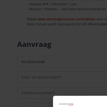
- Nieuwe APK / minimaal 1 jaar.
- Wassen / Poetsen. - Half volle tank brandstof en 
Bekijk
www.versteegbuurman.com/rijklaar
voor m
Deze Suzuki wordt standaard met dit afleverpakket
Aanvraag