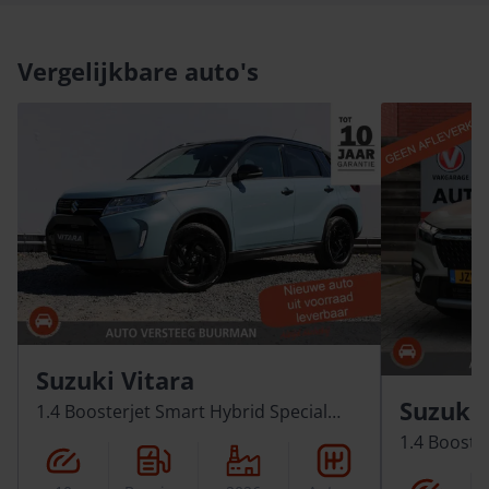
Vergelijkbare auto's
Suzuki Vitara
Suzuki 
1.4 Boosterjet Smart Hybrid Special
Edition
1.4 Booster