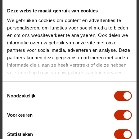
Type
1.4 Boosterjet Smart
Deze website maakt gebruik van cookies
Hybrid Special Edition
We gebruiken cookies om content en advertenties te
Transmissie
Automaat
personaliseren, om functies voor social media te bieden
en om ons websiteverkeer te analyseren. Ook delen we
Brandstof
Benzine
informatie over uw gebruik van onze site met onze
Gewicht
1180 kg
partners voor social media, adverteren en analyse. Deze
Gemiddeld verbruik
5.7 l/100km
partners kunnen deze gegevens combineren met andere
informatie die u aan ze heeft verstrekt of die ze hebben
Max trekgewicht
1200 kg
verzameld op basis van uw gebruik van hun services.
C02 uitstoot
129 g/km
Motorrijtuigen belasting
€ 172 - 188 per kwartaal
Toestemmingsselectie
Noodzakelijk
Energielabel
C
Vermogen
110 pk
Voorkeuren
Topsnelheid
180 km/u
Cilinderinhoud
1373 cc
Statistieken