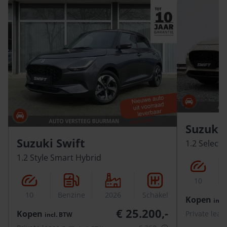
Suzuki 
Suzuki Swift
1.2 Select
1.2 Style Smart Hybrid
10
10
Benzine
2026
Schakel
Kopen
incl.
€ 25.200,-
Kopen
Private leas
incl.
BTW