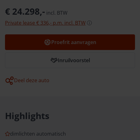
€ 24.298,-
incl.
BTW
Private lease
€ 336,-
p.m.
incl.
BTW
ⓘ
Proefrit aanvragen
Inruilvoorstel
Deel deze auto
Highlights
dimlichten automatisch