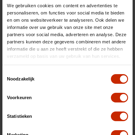
We gebruiken cookies om content en advertenties te
Brandstof
Benzine
personaliseren, om functies voor social media te bieden
Gewicht
894 kg
en om ons websiteverkeer te analyseren. Ook delen we
Gemiddeld verbruik
4.4 l/100km
informatie over uw gebruik van onze site met onze
partners voor social media, adverteren en analyse. Deze
Max trekgewicht
1000 kg
partners kunnen deze gegevens combineren met andere
C02 uitstoot
99 g/km
informatie die u aan ze heeft verstrekt of die ze hebben
verzameld op basis van uw gebruik van hun services.
Motorrijtuigen belasting
€ 92 - 99 per kwartaal
Energielabel
B
Toestemmingsselectie
Noodzakelijk
Vermogen
82 pk
Topsnelheid
165 km/u
Voorkeuren
Cilinderinhoud
1197 cc
Acceleratie (0-100km)
12.5 s
Statistieken
Cilinders
3
Kleur
Zwart
Marketing