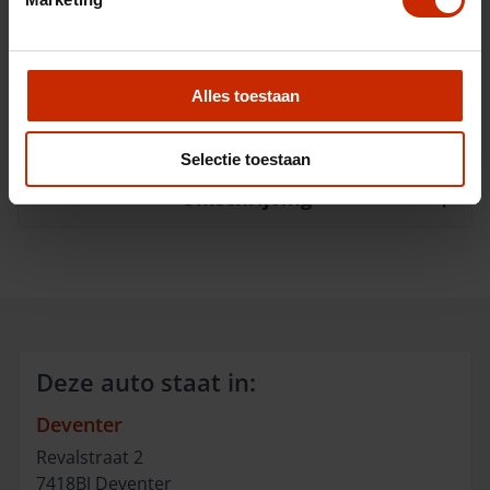
Interieurkleur
Donkergrijs
BTW/Marge
BTW
Alles toestaan
Opties
Selectie toestaan
Omschrijving
Deze auto staat in:
Deventer
Revalstraat
2
7418BJ
Deventer