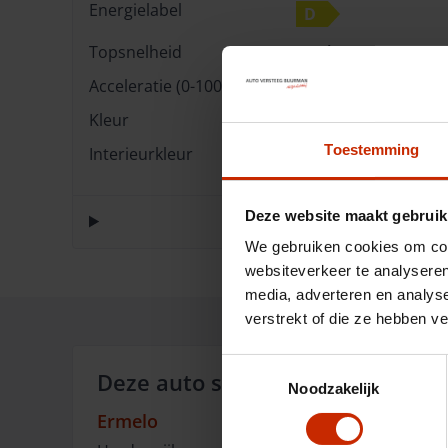
Energielabel
D
Topsnelheid
180 km/u
Acceleratie (0-100km)
10.1 s
Kleur
Savanna ivory
Toestemming
Interieurkleur
Artificial leather bla
Deze website maakt gebruik
We gebruiken cookies om cont
websiteverkeer te analyseren
media, adverteren en analys
verstrekt of die ze hebben v
Toestemmingsselectie
Deze auto staat in:
Noodzakelijk
Ermelo