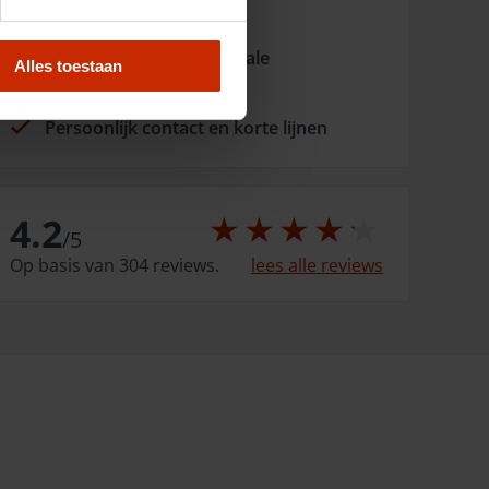
Opgericht in 1966
Fysiek aanwezig met lokale
Alles toestaan
dorpsgarages
Persoonlijk contact en korte lijnen
4.2
/
5
Op basis van 304 reviews.
lees alle reviews