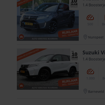
1.4 Boosterj
500
B
Nunspeet
Suzuki V
1.4 Boosterj
1.000
B
Barneveld