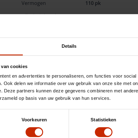
Vermogen
110 pk
Cilinderinhoud
1373 cc
Cilinders
4
Kleur
Bruin
Details
ck
BTW/Marge
BTW
 van cookies
Opties
ent en advertenties te personaliseren, om functies voor social
. Ook delen we informatie over uw gebruik van onze site met on
e. Deze partners kunnen deze gegevens combineren met andere i
erzameld op basis van uw gebruik van hun services.
Voorkeuren
Statistieken