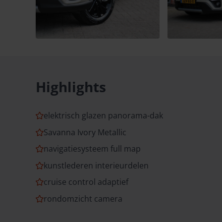
Highlights
elektrisch glazen panorama-dak
Savanna Ivory Metallic
navigatiesysteem full map
kunstlederen interieurdelen
cruise control adaptief
rondomzicht camera