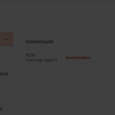
Downloads
RDW
downloaden
voertuigrapport
ybrid
al