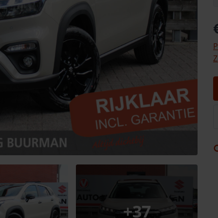
P
Z
+
37