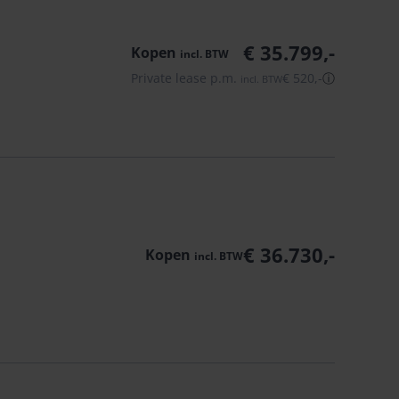
€ 35.799,-
Kopen
incl.
BTW
Private lease p.m.
€ 520,-
ⓘ
incl.
BTW
€ 36.730,-
Kopen
incl.
BTW