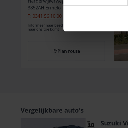
Harderwijkerweg
154
3852AH
Ermelo
T:
0341 56 10 00
Informeer naar beschikbaarheid voordat u
naar ons toe komt
Plan route
Vergelijkbare auto's
Suzuki V