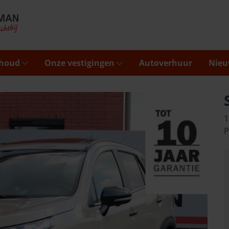
rhoud
Onze vestigingen
Autoverhuur
Nieu
1
P