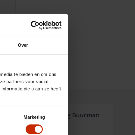
Over
 media te bieden en om ons
ze partners voor social
nformatie die u aan ze heeft
Waarom Auto Versteeg Buurman
Marketing
Altijd dichtbij