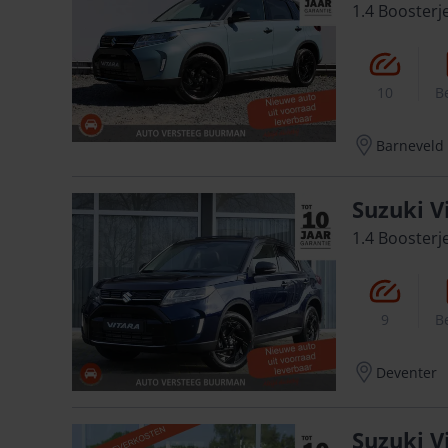
1.4 Boosterj
10
B
Barneveld
Suzuki V
1.4 Boosterj
9
B
Deventer
Suzuki V