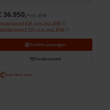
€ 36.950,-
incl.
BTW
rivate lease
€ 634,-
p.m.
incl.
BTW
ⓘ
akelijke lease
€ 599,-
p.m.
excl.
BTW
ⓘ
Proefrit aanvragen
Inruilvoorstel
Deel deze auto