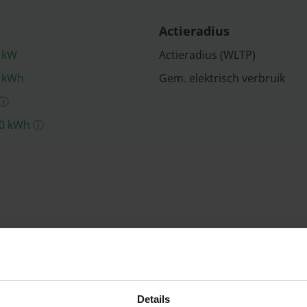
Actieradius
kW
Actieradius (WLTP)
kWh
Gem. elektrisch verbruik
ⓘ
0
kWh
ⓘ
hnische gegevens
2
Carrosserie
SUV
Details