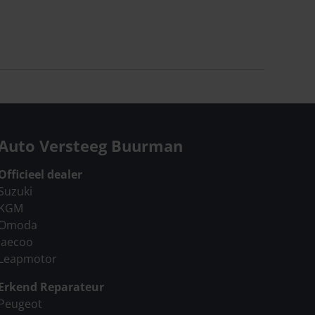
Auto Versteeg Buurman
Officieel dealer
Suzuki
KGM
Omoda
Jaecoo
Leapmotor
Erkend Reparateur
Peugeot