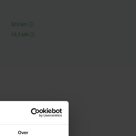
503
km
ⓘ
19.3
kW
ⓘ
Over