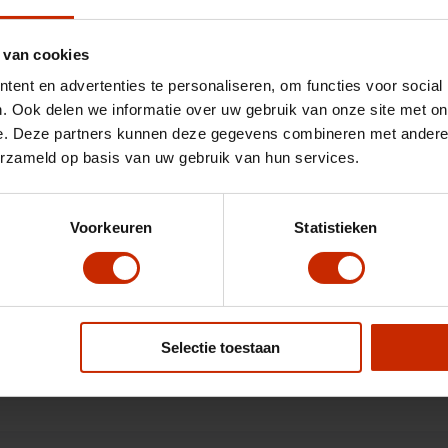
Model
Torres
kWh
Transmissie
Automaat
 van cookies
Gewicht
1915 kg
ent en advertenties te personaliseren, om functies voor social
. Ook delen we informatie over uw gebruik van onze site met on
C02 uitstoot
0 g/km
e. Deze partners kunnen deze gegevens combineren met andere i
taal
Vermogen
207 pk
erzameld op basis van uw gebruik van hun services.
Acceleratie (0-100km)
8.1 s
Kleur
Blauw
Voorkeuren
Statistieken
Actieradius elektrisch
503 km
Selectie toestaan
Opties