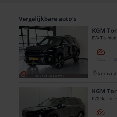
Vergelijkbare auto's
KGM Tor
EVX Titaniu
1.500
E
Barneveld
KGM Tor
EVX Business