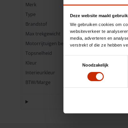
Merk
KGM
Type
EVX Titanium 80.6 
Deze website maakt gebruik
Brandstof
Elektrisch
We gebruiken cookies om cont
websiteverkeer te analyseren
Max trekgewicht
1500 kg
media, adverteren en analys
Motorrijtuigen belasting
€ 252 - 276 per kwar
verstrekt of die ze hebben v
Topsnelheid
175 km/u
Toestemmingsselectie
Kleur
Dandy Blue
Noodzakelijk
Interieurkleur
Leather Black
BTW/Marge
BTW