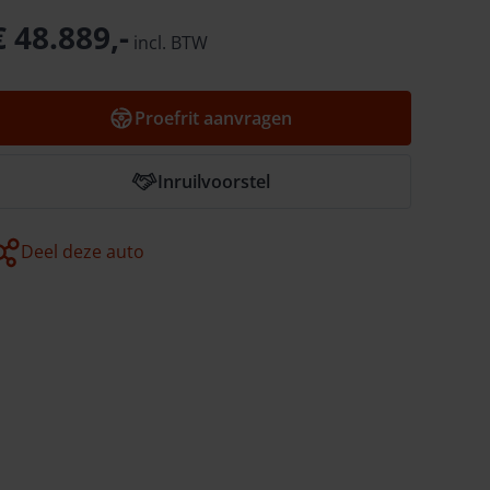
€ 48.889,-
incl.
BTW
Proefrit aanvragen
Inruilvoorstel
Deel deze auto