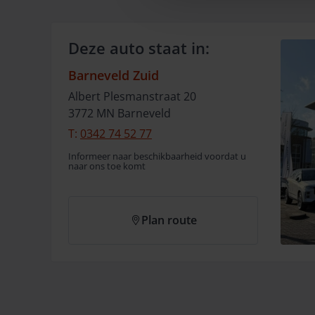
Deze auto staat in:
Barneveld Zuid
Albert Plesmanstraat
20
3772 MN
Barneveld
T:
0342 74 52 77
Informeer naar beschikbaarheid voordat u
naar ons toe komt
Plan route