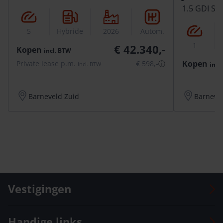
1.5 GDI SH
5
Hybride
2026
Autom.
1
€ 42.340,-
Kopen
incl.
BTW
Kopen
Private lease p.m.
€ 598,-
ⓘ
incl.
incl.
BTW
Barneveld Zuid
Barneve
Vestigingen
Auto Versteeg Buurman Barneveld Centrum
Handige links