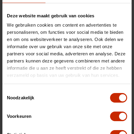
Merk
Jaecoo
Deze website maakt gebruik van cookies
Model
7
We gebruiken cookies om content en advertenties te
Type
1.5 GDI SHS-P Exclusive
personaliseren, om functies voor social media te bieden
Transmissie
Automaat
en om ons websiteverkeer te analyseren. Ook delen we
informatie over uw gebruik van onze site met onze
Brandstof
Hybride (benzine)
partners voor social media, adverteren en analyse. Deze
Gewicht
1770 kg
partners kunnen deze gegevens combineren met andere
Max trekgewicht
1500 kg
informatie die u aan ze heeft verstrekt of die ze hebben
verzameld op basis van uw gebruik van hun services.
C02 uitstoot
23 g/km
Motorrijtuigen belasting
€ 333 - 365 per kwartaal
Toestemmingsselectie
Noodzakelijk
Energielabel
A
Vermogen
347 pk
Voorkeuren
Topsnelheid
180 km/u
Cilinderinhoud
1499 cc