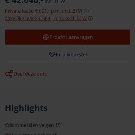
incl.
BTW
Private lease
€ 601,-
p.m.
incl.
BTW
ⓘ
Zakelijke lease
€ 564,-
p.m.
excl.
BTW
ⓘ
Proefrit aanvragen
Inruilvoorstel
Deel deze auto
Highlights
lichtmetalen velgen 19"