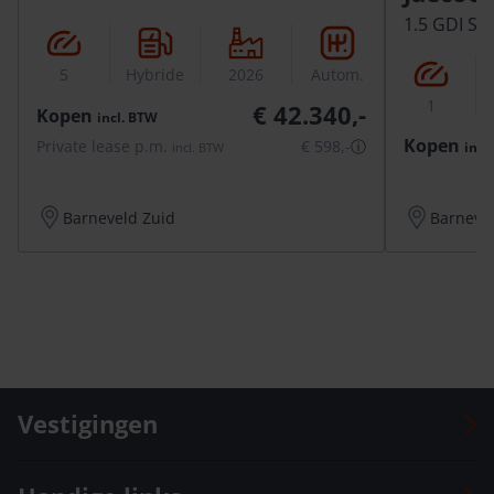
1.5 GDI SH
5
Hybride
2026
Autom.
1
€ 42.340,-
Kopen
incl.
BTW
Kopen
Private lease p.m.
€ 598,-
ⓘ
incl.
incl.
BTW
Barneveld Zuid
Barneve
Vestigingen
Auto Versteeg Buurman Barneveld Centrum