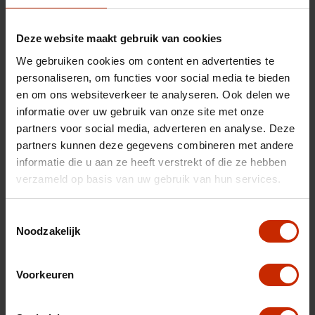
Merk
Jaecoo
Model
7
Deze website maakt gebruik van cookies
Type
1.5 GDI Exclusive PHEV
We gebruiken cookies om content en advertenties te
personaliseren, om functies voor social media te bieden
Transmissie
Automaat
en om ons websiteverkeer te analyseren. Ook delen we
Brandstof
Hybride (benzine)
informatie over uw gebruik van onze site met onze
Gewicht
1770 kg
partners voor social media, adverteren en analyse. Deze
partners kunnen deze gegevens combineren met andere
Max trekgewicht
1500 kg
informatie die u aan ze heeft verstrekt of die ze hebben
C02 uitstoot
54 g/km
verzameld op basis van uw gebruik van hun services.
Motorrijtuigen belasting
€ 333 - 365 per kwartaal
Toestemmingsselectie
Energielabel
A
Noodzakelijk
Vermogen
347 pk
Voorkeuren
Topsnelheid
180 km/u
Cilinderinhoud
1499 cc