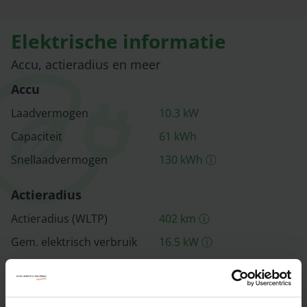
Elektrische informatie
Accu, actieradius en meer
Accu
Laadvermogen
10.3
kW
Capaciteit
61
kWh
Snellaad­vermogen
130
kWh
ⓘ
Actieradius
Actieradius (WLTP)
402
km
ⓘ
Gem. elektrisch verbruik
16.5
kW
ⓘ
Alle informatie op een rij