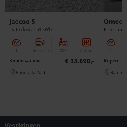
Jaecoo 5
Omoda 
EV Exclusive 61 kWh
Premium 
1
Elektrisch
2026
Autom.
1
E
€ 33.690,-
Kopen
Kopen
incl.
BTW
incl.
Barneveld Zuid
Barneve
Vestigingen