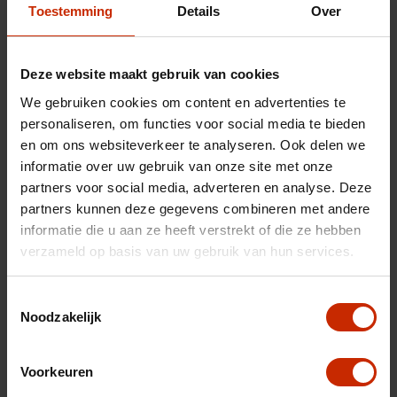
Toestemming
Details
Over
Technische gegevens
Deze website maakt gebruik van cookies
We gebruiken cookies om content en advertenties te
Chassisnummer
LVUGTBAD8SD846613
personaliseren, om functies voor social media te bieden
en om ons websiteverkeer te analyseren. Ook delen we
Carrosserie
SUV
informatie over uw gebruik van onze site met onze
Merk
Jaecoo
partners voor social media, adverteren en analyse. Deze
partners kunnen deze gegevens combineren met andere
Model
5
informatie die u aan ze heeft verstrekt of die ze hebben
Type
Exclusive 61 kWh
verzameld op basis van uw gebruik van hun services.
Transmissie
Automaat
Toestemmingsselectie
Brandstof
Elektrisch
Noodzakelijk
Afgifte datum deel 1
01-03-2026
Gewicht
1685 kg
Voorkeuren
Max trekgewicht
1250 kg