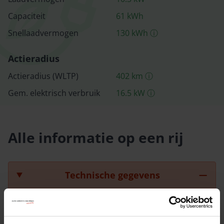
Capaciteit
61
kWh
Snellaad­vermogen
130
kWh
ⓘ
Actieradius
Actieradius (WLTP)
402
km
ⓘ
Gem. elektrisch verbruik
16.5
kW
ⓘ
Alle informatie op een rij
Technische gegevens
Nummerplaat
KJF61G