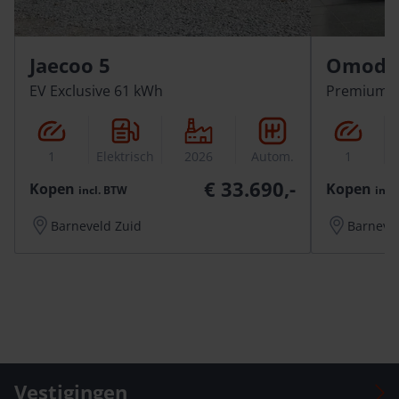
Jaecoo 5
Omoda 
EV Exclusive 61 kWh
Premium 
1
Elektrisch
2026
Autom.
1
E
€ 33.690,-
Kopen
Kopen
incl.
BTW
incl.
Barneveld Zuid
Barneve
Vestigingen