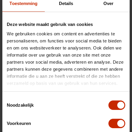
Chassisnummer
LVUGTBAD5TDE67055
Toestemming
Details
Over
Carrosserie
SUV
Merk
Jaecoo
Deze website maakt gebruik van cookies
Model
5
We gebruiken cookies om content en advertenties te
Type
EV Exclusive 61 kWh
personaliseren, om functies voor social media te bieden
en om ons websiteverkeer te analyseren. Ook delen we
Transmissie
Automaat
informatie over uw gebruik van onze site met onze
Brandstof
Elektrisch
partners voor social media, adverteren en analyse. Deze
partners kunnen deze gegevens combineren met andere
Afgifte datum deel 1
26-05-2026
informatie die u aan ze heeft verstrekt of die ze hebben
Gewicht
1685 kg
verzameld op basis van uw gebruik van hun services.
Max trekgewicht
1250 kg
Toestemmingsselectie
C02 uitstoot
0 g/km
Noodzakelijk
Motorrijtuigen belasting
€ 214 - 234 per kwartaal
Energielabel
A
Voorkeuren