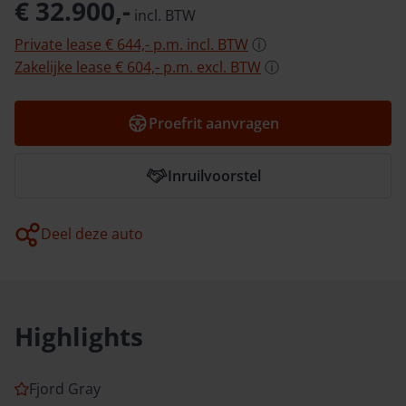
€ 32.900,-
incl.
BTW
Private lease
€ 644,-
p.m.
incl.
BTW
ⓘ
Zakelijke lease
€ 604,-
p.m.
excl.
BTW
ⓘ
Proefrit aanvragen
Inruilvoorstel
Deel deze auto
Highlights
Fjord Gray