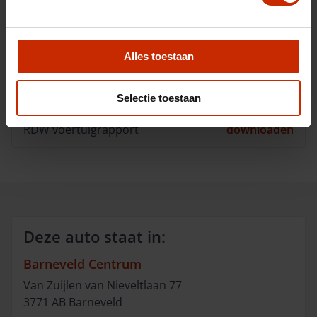
Opties
Omschrijving
Alles toestaan
Downloads
Selectie toestaan
RDW voertuigrapport
downloaden
Deze auto staat in:
Barneveld Centrum
Van Zuijlen van Nieveltlaan
77
3771 AB
Barneveld