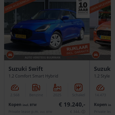
Suzuki Swift
Suzuki 
1.2 Comfort Smart Hybrid
1.2 Style 
2.568
Benzine
2025
Schakel
14.473
€ 19.240,-
Kopen
Kopen
incl.
BTW
incl.
Private lease p.m.
€ 344,-
ⓘ
Private leas
incl.
BTW