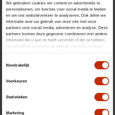
Max trekgewicht
1000 kg
We gebruiken cookies om content en advertenties te
personaliseren, om functies voor social media te bieden
C02 uitstoot
99 g/km
en om ons websiteverkeer te analyseren. Ook delen we
Motorrijtuigen belasting
€ 92 - 99 per kwartaal
informatie over uw gebruik van onze site met onze
Energielabel
A
partners voor social media, adverteren en analyse. Deze
partners kunnen deze gegevens combineren met andere
Vermogen
82 pk
informatie die u aan ze heeft verstrekt of die ze hebben
Topsnelheid
165 km/u
verzameld op basis van uw gebruik van hun services.
Cilinderinhoud
1197 cc
Toestemmingsselectie
Acceleratie (0-100km)
12.5 s
Noodzakelijk
Cilinders
3
Kleur
Blauw
Voorkeuren
Interieurkleur
Zwart
Statistieken
BTW/Marge
BTW
Marketing