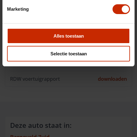
Interieurkleur
Bekleding
stof/kunstleder belomka
Marketing
BTW/Marge
BTW
Alles toestaan
Opties
Selectie toestaan
Downloads
RDW voertuigrapport
downloaden
Deze auto staat in: