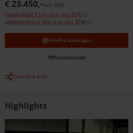
€ 23.450,-
incl.
BTW
Private lease
€ 514,-
p.m.
incl.
BTW
ⓘ
Zakelijke lease
€ 489,-
p.m.
excl.
BTW
ⓘ
Proefrit aanvragen
Inruilvoorstel
Deel deze auto
Highlights