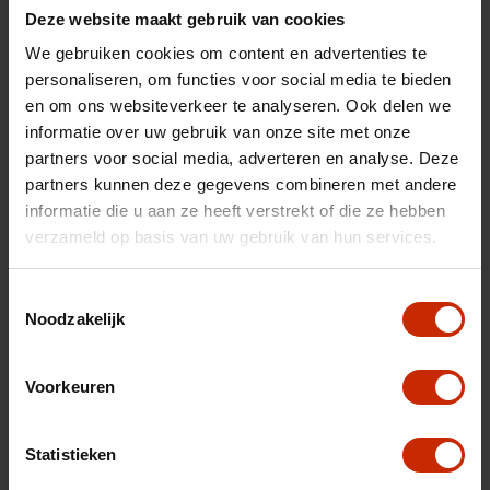
Afgifte datum deel 1
27-02-2025
Deze website maakt gebruik van cookies
Gewicht
1203 kg
We gebruiken cookies om content en advertenties te
personaliseren, om functies voor social media te bieden
Max trekgewicht
1200 kg
en om ons websiteverkeer te analyseren. Ook delen we
C02 uitstoot
104 g/km
informatie over uw gebruik van onze site met onze
partners voor social media, adverteren en analyse. Deze
Motorrijtuigen belasting
€ 172 - 188 per kwartaal
partners kunnen deze gegevens combineren met andere
Energielabel
A
informatie die u aan ze heeft verstrekt of die ze hebben
verzameld op basis van uw gebruik van hun services.
Vermogen
145 pk
Topsnelheid
204 km/u
Toestemmingsselectie
Cilinderinhoud
1199 cc
Noodzakelijk
Acceleratie (0-100km)
8.1 s
Voorkeuren
Cilinders
3
Kleur
Gris selenium
Statistieken
Kleur
Grijs