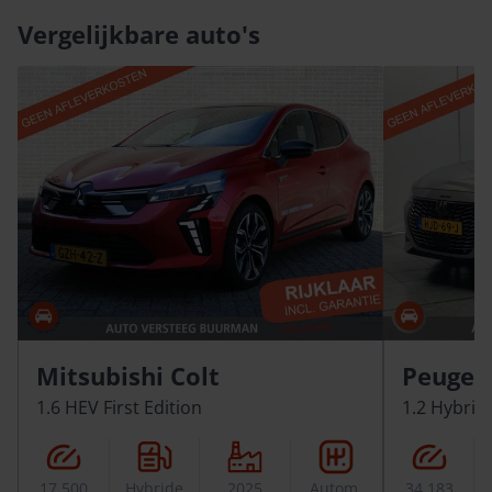
Vergelijkbare auto's
Mitsubishi Colt
Peugeo
1.6 HEV First Edition
1.2 Hybrid
17.500
Hybride
2025
Autom.
34.183