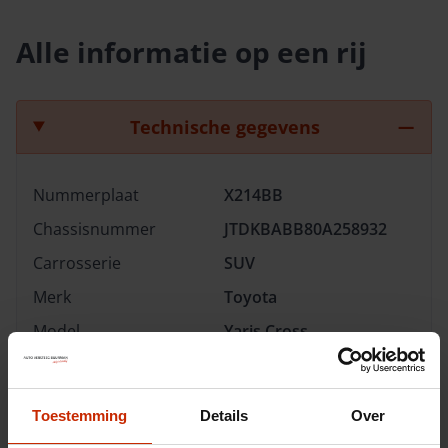
Alle informatie op een rij
Technische gegevens
Nummerplaat
X214BB
Chassisnummer
JTDKBABB80A258932
Carrosserie
SUV
Merk
Toyota
Model
Yaris Cross
Type
1.5 Hybrid Active
Transmissie
Automaat
Toestemming
Details
Over
Brandstof
Hybride (benzine)