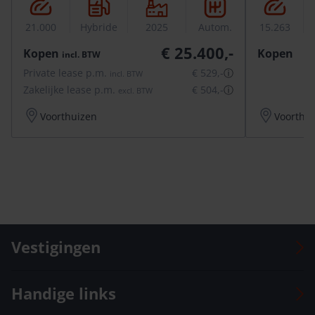
21.000
Hybride
2025
Autom.
15.263
€ 25.400,-
Kopen
Kopen
incl.
BTW
Private lease p.m.
€ 529,-
ⓘ
incl.
BTW
Zakelijke lease p.m.
€ 504,-
ⓘ
excl.
BTW
Voorthuizen
Voorthu
Vestigingen
Auto Versteeg Buurman Barneveld Centrum
Handige links
Auto Versteeg Buurman Barneveld Zuid