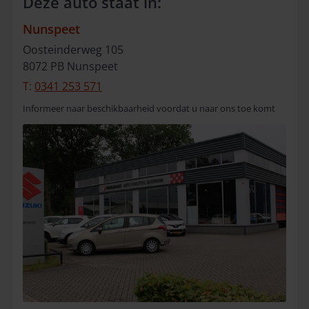
Deze auto staat in:
Nunspeet
Oosteinderweg
105
8072 PB
Nunspeet
T:
0341 253 571
Informeer naar beschikbaarheid voordat u naar ons toe komt