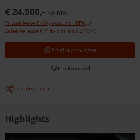
€ 24.900,-
incl.
BTW
Private lease
€ 434,-
p.m.
incl.
BTW
ⓘ
Zakelijke lease
€ 414,-
p.m.
excl.
BTW
ⓘ
Proefrit aanvragen
Inruilvoorstel
Deel deze auto
Highlights