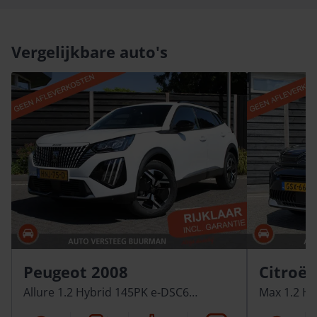
Vergelijkbare auto's
Peugeot 2008
Citroën
Allure 1.2 Hybrid 145PK e-DSC6
Max 1.2 Hy
Automaat
Automaat