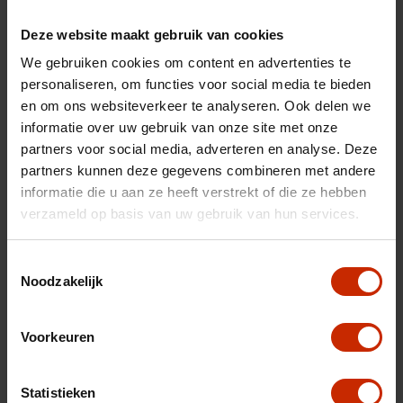
Afgifte datum deel 1
16-10-2023
Deze website maakt gebruik van cookies
Gewicht
1150 kg
We gebruiken cookies om content en advertenties te
Max trekgewicht
750 kg
personaliseren, om functies voor social media te bieden
en om ons websiteverkeer te analyseren. Ook delen we
C02 uitstoot
101 g/km
informatie over uw gebruik van onze site met onze
Motorrijtuigen belasting
€ 145 - 158 per kwartaal
partners voor social media, adverteren en analyse. Deze
Energielabel
partners kunnen deze gegevens combineren met andere
A
informatie die u aan ze heeft verstrekt of die ze hebben
Vermogen
116 pk
verzameld op basis van uw gebruik van hun services.
Topsnelheid
170 km/u
Toestemmingsselectie
Cilinderinhoud
1490 cc
Noodzakelijk
Acceleratie (0-100km)
11.2 s
Cilinders
3
Voorkeuren
Kleur
Pure white
Kleur
Wit
Statistieken