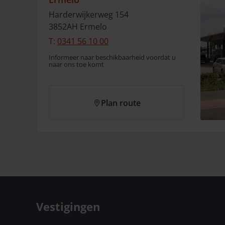
Harderwijkerweg
154
3852AH
Ermelo
T:
0341 56 10 00
Informeer naar beschikbaarheid voordat u
naar ons toe komt
Plan route
Vestigingen