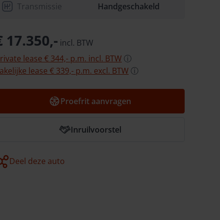
Transmissie
Handgeschakeld
€ 17.350,-
incl.
BTW
rivate lease
€ 344,-
p.m.
incl.
BTW
ⓘ
akelijke lease
€ 339,-
p.m.
excl.
BTW
ⓘ
Proefrit aanvragen
Inruilvoorstel
Deel deze auto