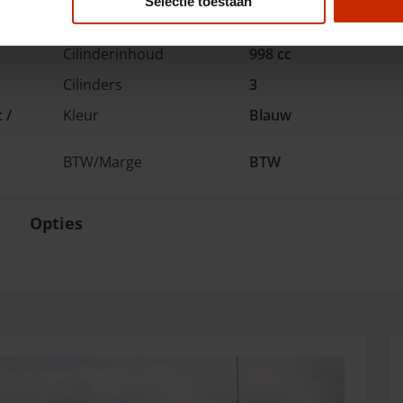
Selectie toestaan
Vermogen
72 pk
Cilinderinhoud
998 cc
Cilinders
3
 /
Kleur
Blauw
BTW/Marge
BTW
Opties