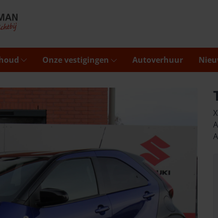
rhoud
Onze vestigingen
Autoverhuur
Nieu
X
A
A