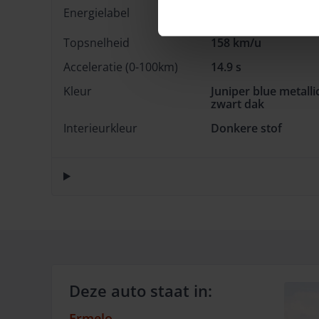
Energielabel
B
Topsnelheid
158 km/u
Acceleratie (0-100km)
14.9 s
Kleur
Juniper blue metallic
zwart dak
Interieurkleur
Donkere stof
Deze auto staat in:
Ermelo