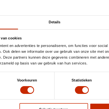
Details
 van cookies
hnische gegevens
ent en advertenties te personaliseren, om functies voor social
. Ook delen we informatie over uw gebruik van onze site met on
Chassisnummer
JTDAGNAC500120110
e. Deze partners kunnen deze gegevens combineren met andere i
Merk
Toyota
erzameld op basis van uw gebruik van hun services.
Type
X 1.0 VVT-i MT Envy
Brandstof
Benzine
Voorkeuren
Statistieken
Gewicht
930 kg
Max trekgewicht
0 kg
Motorrijtuigen belasting
€ 92 - 99 per kwartaal