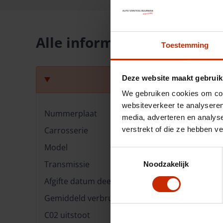
Alle informatie op een rij
Toestemming
Deze website maakt gebruik
Tec
We gebruiken cookies om cont
websiteverkeer te analyseren
Nummerplaat
T548GP
media, adverteren en analys
Carrosserie
Hatchback
verstrekt of die ze hebben v
Model
Aygo
Toestemmingsselectie
Transmissie
Handgeschakeld
Noodzakelijk
Afgifte datum deel 1
20-07-2023
Gemiddeld verbruik
4.8 l/100km
C02 uitstoot
110 g/km