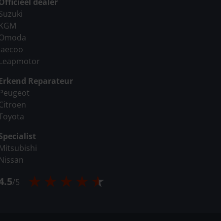
Officieel dealer
Suzuki
KGM
Omoda
Jaecoo
Leapmotor
Erkend Reparateur
Peugeot
Citroen
Toyota
Specialist
Mitsubishi
Nissan
4.5
/
5