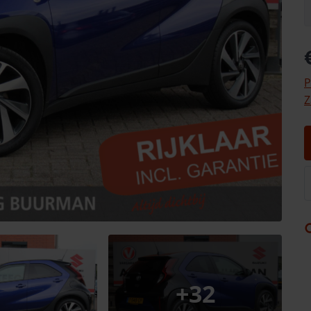
P
Z
+
32