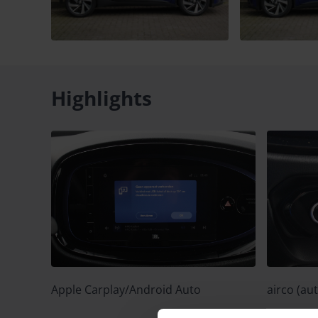
Highlights
Apple Carplay/Android Auto
airco (au