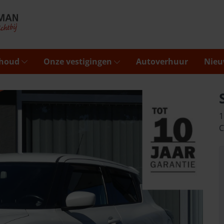
rhoud
Onze vestigingen
Autoverhuur
Nieu
1
C