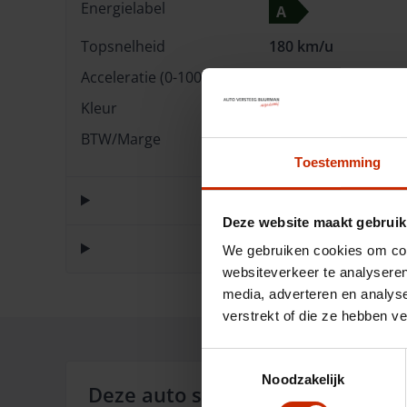
Energielabel
A
Topsnelheid
180 km/u
Acceleratie (0-100km)
13.1 s
Kleur
Wit
BTW/Marge
Marge
Toestemming
Deze website maakt gebruik
We gebruiken cookies om cont
websiteverkeer te analyseren
media, adverteren en analys
verstrekt of die ze hebben v
Toestemmingsselectie
Noodzakelijk
Deze auto staat in: