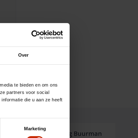
Over
 media te bieden en om ons
ze partners voor social
nformatie die u aan ze heeft
Marketing
Waarom Auto Versteeg Buurman