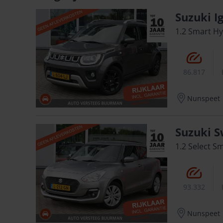
Suzuki I
1.2 Smart Hy
86.817
Nunspeet
Suzuki S
1.2 Select S
93.332
Nunspeet