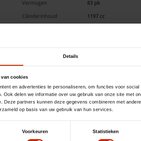
Vermogen
83 pk
Cilinderinhoud
1197 cc
Cilinders
4
Interieurkleur
Donkergrijs
Details
Opties
 van cookies
Omschrijving
ent en advertenties te personaliseren, om functies voor social
. Ook delen we informatie over uw gebruik van onze site met on
e. Deze partners kunnen deze gegevens combineren met andere i
erzameld op basis van uw gebruik van hun services.
Voorkeuren
Statistieken