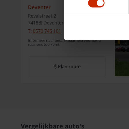
Deventer
Revalstraat
2
7418BJ
Deventer
T:
0570 745 101
Informeer naar beschikbaarheid voordat u
naar ons toe komt
Plan route
Vergelijkbare auto's