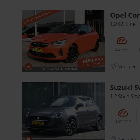
Opel Cor
1.2 GS Line
44.658
Nunspeet
Suzuki S
1.2 Style Sm
105.982
Deventer