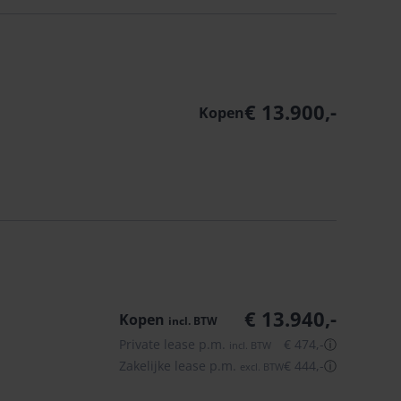
€ 13.900,-
Kopen
€ 13.940,-
Kopen
incl.
BTW
Private lease p.m.
€ 474,-
ⓘ
incl.
BTW
Zakelijke lease p.m.
€ 444,-
ⓘ
excl.
BTW