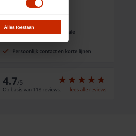
Altijd dichtbij
Opgericht in 1966
Alles toestaan
Fysiek aanwezig met lokale
dorpsgarages
Persoonlijk contact en korte lijnen
4.7
/
5
Op basis van 118 reviews.
lees alle reviews