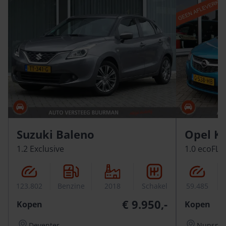
Suzuki Baleno
Opel K
1.2 Exclusive
1.0 ecoFLEX
123.802
Benzine
2018
Schakel
59.485
€ 9.950,-
Kopen
Kopen
Deventer
Nunspee