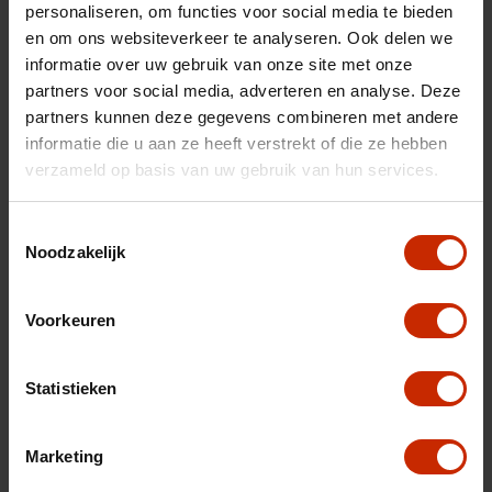
Max trekgewicht
0 kg
personaliseren, om functies voor social media te bieden
C02 uitstoot
86 g/km
en om ons websiteverkeer te analyseren. Ook delen we
informatie over uw gebruik van onze site met onze
Motorrijtuigen belasting
€ 70 - 76 per kwartaal
partners voor social media, adverteren en analyse. Deze
Energielabel
B
partners kunnen deze gegevens combineren met andere
informatie die u aan ze heeft verstrekt of die ze hebben
Vermogen
72 pk
verzameld op basis van uw gebruik van hun services.
Topsnelheid
160 km/u
Toestemmingsselectie
Cilinderinhoud
998 cc
Noodzakelijk
Acceleratie (0-100km)
13.8 s
Cilinders
3
Voorkeuren
Kleur
(068)
Kleur
Wit
Statistieken
BTW/Marge
BTW
Marketing