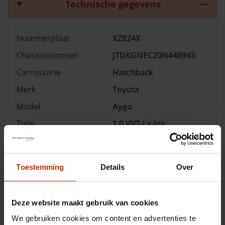
Technische gegevens
Nummerplaat
XZ824X
Chassisnummer
JTDKGNEC20N448943
Carrosserie
Hatchback
Merk
Toyota
Model
Aygo
Type
1.0 VVT-i x-joy
Transmissie
Handgeschakeld
Brandstof
Benzine
Toestemming
Details
Over
Afgifte datum deel 1
26-04-2019
Gewicht
830 kg
Deze website maakt gebruik van cookies
Gemiddeld verbruik
3.8 l/100km
We gebruiken cookies om content en advertenties te