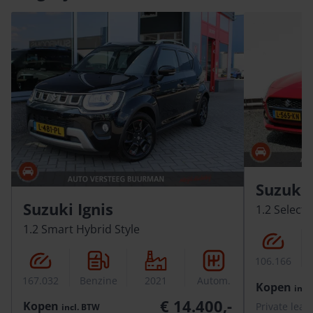
Suzuki 
Suzuki Ignis
1.2 Select
1.2 Smart Hybrid Style
106.166
167.032
Benzine
2021
Autom.
Kopen
incl.
€ 14.400,-
Kopen
Private leas
incl.
BTW