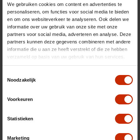
Gemiddeld verbruik
4.6 l/100km
We gebruiken cookies om content en advertenties te
Max trekgewicht
1000 kg
personaliseren, om functies voor social media te bieden
en om ons websiteverkeer te analyseren. Ook delen we
C02 uitstoot
103 g/km
informatie over uw gebruik van onze site met onze
Motorrijtuigen belasting
€ 92 - 99 per kwartaal
partners voor social media, adverteren en analyse. Deze
partners kunnen deze gegevens combineren met andere
Energielabel
C
informatie die u aan ze heeft verstrekt of die ze hebben
Vermogen
90 pk
verzameld op basis van uw gebruik van hun services.
Topsnelheid
175 km/u
Toestemmingsselectie
Cilinderinhoud
1242 cc
Noodzakelijk
Acceleratie (0-100km)
11 s
Cilinders
4
Voorkeuren
Kleur
Grijs
Statistieken
Interieurkleur
Zwart
BTW/Marge
Marge
Marketing