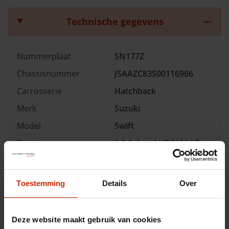
Technische gegevens
Nummerplaat
SN177Z
Chassisnummer
JSAAZC83S00116966
Carrosserie
Hatchback
Merk
Suzuki
Model
Swift
Type
1.2 Select AUTOMAAT
Transmissie
Automaat
Brandstof
Benzine
Toestemming
Details
Over
Afgifte datum deel 1
22-05-2018
Gewicht
875 kg
Deze website maakt gebruik van cookies