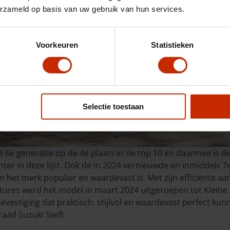
erzameld op basis van uw gebruik van hun services.
Voorkeuren
Statistieken
Selectie toestaan
 6e generatie op de 4e plaats in de top 10 en daarmee is d
er in deze lijst. Ook de in 2024 vernieuwde en inmiddels 7
m het merk populair en waardevast is. Met zijn efficiënte aand
tures werd het model in maart 2024 uitgeroepen tot Kleine 
bevestiging dat praktisch, stijlvol en waardevast perfect k
aad Suzuki Swift