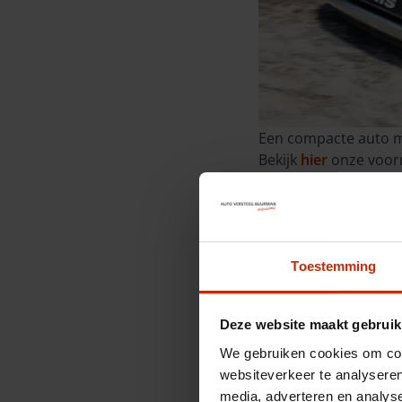
Een compacte auto me
Bekijk
hier
onze voorr
Suzuki Swift
Toestemming
Deze website maakt gebruik
We gebruiken cookies om cont
websiteverkeer te analyseren
media, adverteren en analys