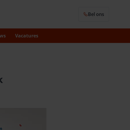
Bel ons
ws
Vacatures
k