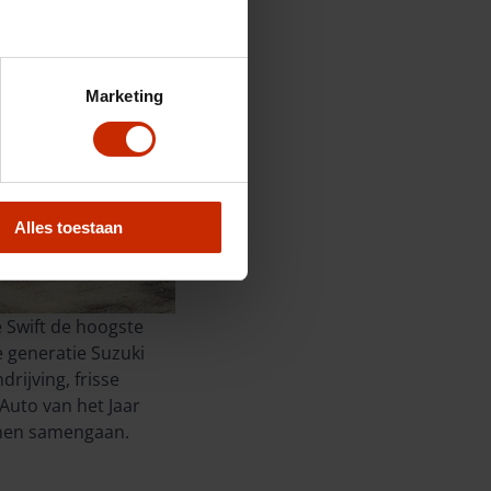
Marketing
Alles toestaan
e Swift de hoogste
e generatie Suzuki
rijving, frisse
Auto van het Jaar
unnen samengaan.