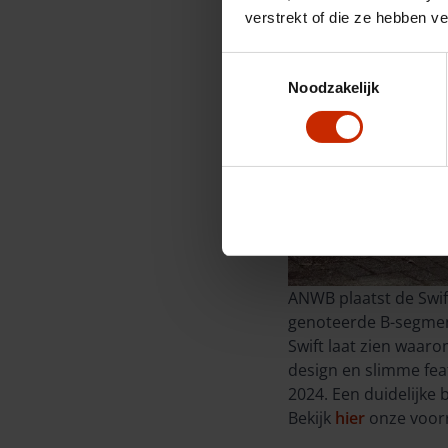
verstrekt of die ze hebben v
Toestemmingsselectie
Noodzakelijk
ANWB plaatst de Swift
genoteerde B-segment
Swift laat zien waaro
design en slimme fea
2024. Een duidelijke 
Bekijk
hier
onze voorr