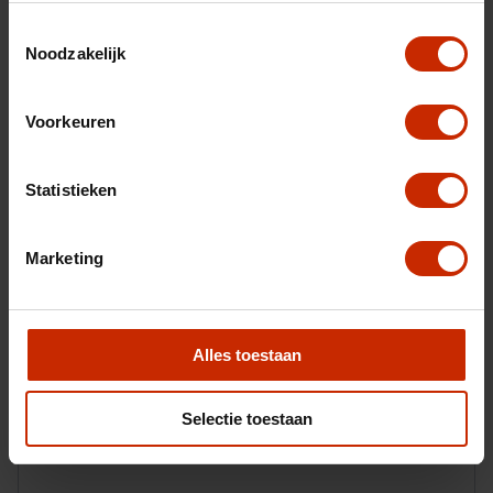
Toestemmingsselectie
Noodzakelijk
Uw inruilauto
Voorkeuren
Statistieken
Marketing
Alles toestaan
Selectie toestaan