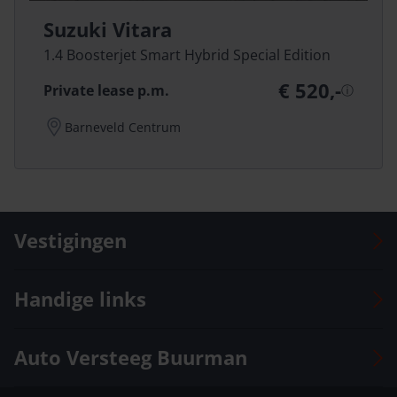
Suzuki Vitara
1.4 Boosterjet Smart Hybrid Special Edition
€ 520,-
Private lease p.m.
ⓘ
Barneveld Centrum
Vestigingen
Auto Versteeg Buurman Barneveld Centrum
Handige links
Auto Versteeg Buurman Barneveld Zuid
Auto Versteeg Buurman Deventer
Voorraad
Auto Versteeg Buurman
Auto Versteeg Buurman Ermelo
Onze vestigingen
Auto Versteeg Buurman Nunspeet
Vacatures