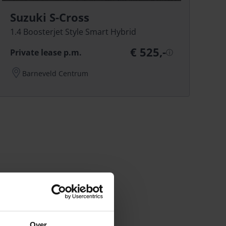
Suzuki S-Cross
1.4 Boosterjet Style Smart Hybrid
€ 525,-
Private lease p.m.
ⓘ
Barneveld Centrum
Over