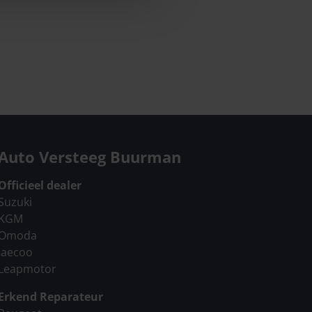
Auto Versteeg Buurman
Officieel dealer
Suzuki
KGM
Omoda
Jaecoo
Leapmotor
Erkend Reparateur