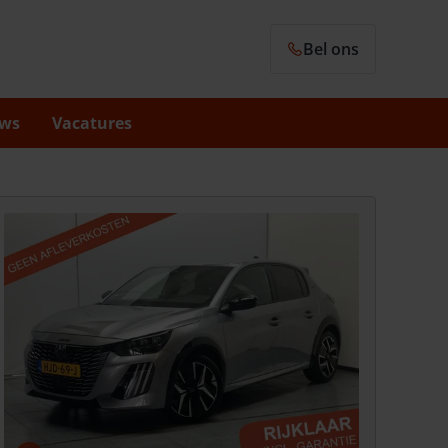
Bel ons
ws
Vacatures