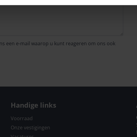
 ons een e-mail waarop u kunt reageren om ons ook
Handige links
Voorraad
Onze vestigingen
Vacatures