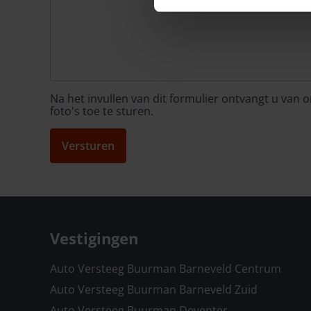
Na het invullen van dit formulier ontvangt u van
foto's toe te sturen.
Versturen
Vestigingen
Auto Versteeg Buurman Barneveld Centrum
Auto Versteeg Buurman Barneveld Zuid
Auto Versteeg Buurman Deventer