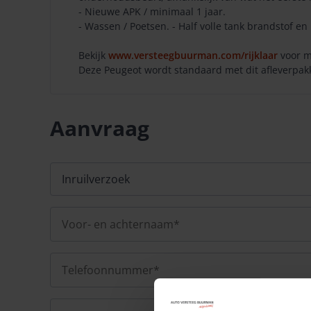
- Nieuwe APK / minimaal 1 jaar.
- Wassen / Poetsen. - Half volle tank brandstof en 
Bekijk
www.versteegbuurman.com/rijklaar
voor m
Deze Peugeot wordt standaard met dit afleverpakke
Aanvraag