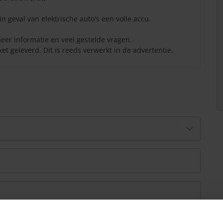
in geval van elektrische auto's een volle accu.
eer informatie en veel gestelde vragen.
t geleverd. Dit is reeds verwerkt in de advertentie.