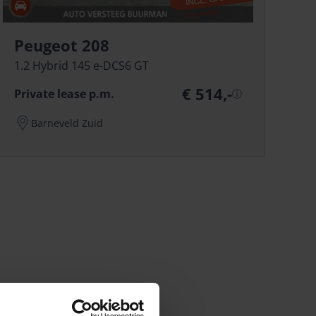
Peugeot 208
1.2 Hybrid 145 e-DCS6 GT
€ 514,-
Private lease p.m.
ⓘ
Barneveld Zuid