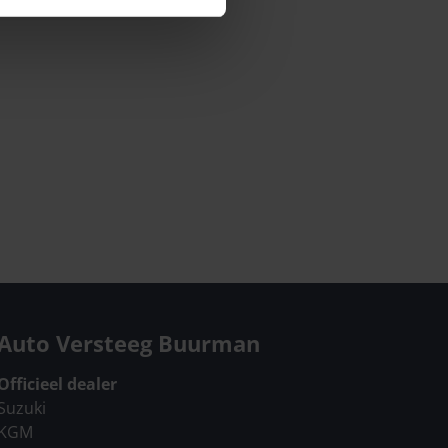
Auto Versteeg Buurman
Officieel dealer
Suzuki
KGM