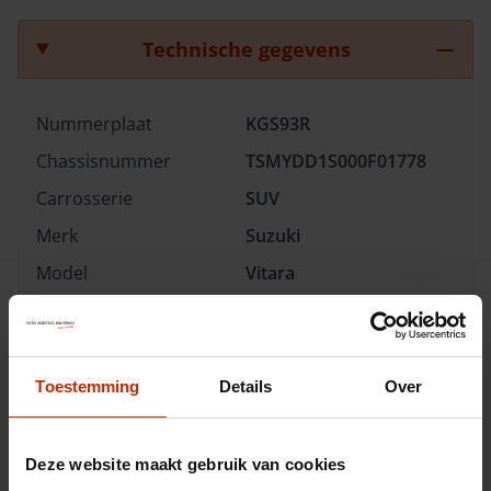
Technische gegevens
Nummerplaat
KGS93R
Chassisnummer
TSMYDD1S000F01778
Carrosserie
SUV
Merk
Suzuki
Model
Vitara
Type
1.4 Boosterjet Smart
Hybrid Special Edition
Transmissie
Automaat
Toestemming
Details
Over
Brandstof
Benzine
Afgifte datum deel 1
01-05-2026
Deze website maakt gebruik van cookies
Gewicht
1180 kg