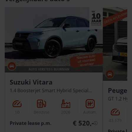
Suzuki Vitara
Peugeo
1.4 Boosterjet Smart Hybrid Special
Edition
GT 1.2 Hy
10
Benzine
2026
Autom.
43.179
€ 520,-
Private lease p.m.
ⓘ
Private le