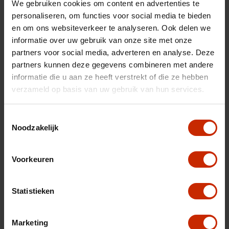
We gebruiken cookies om content en advertenties te
Gemiddeld verbruik
5.7 l/100km
personaliseren, om functies voor social media te bieden
Max trekgewicht
1200 kg
en om ons websiteverkeer te analyseren. Ook delen we
informatie over uw gebruik van onze site met onze
C02 uitstoot
129 g/km
partners voor social media, adverteren en analyse. Deze
Motorrijtuigen belasting
€ 172 - 188 per kwartaal
partners kunnen deze gegevens combineren met andere
informatie die u aan ze heeft verstrekt of die ze hebben
Energielabel
C
verzameld op basis van uw gebruik van hun services.
Vermogen
110 pk
Toestemmingsselectie
Topsnelheid
180 km/u
Noodzakelijk
Cilinderinhoud
1373 cc
Acceleratie (0-100km)
10.1 s
Voorkeuren
Cilinders
4
Kleur
Blauw
Statistieken
Interieurkleur
Zwart10
Marketing
BTW/Marge
BTW