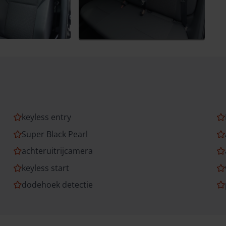
keyless entry
Super Black Pearl
achteruitrijcamera
keyless start
dodehoek detectie