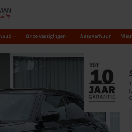
rhoud
Onze vestigingen
Autoverhuur
Nieu
1
l
C