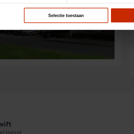
Selectie toestaan
wift
art Hybrid