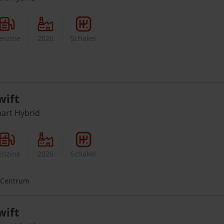
enzine
2026
Schakel
wift
mart Hybrid
enzine
2026
Schakel
 Centrum
wift