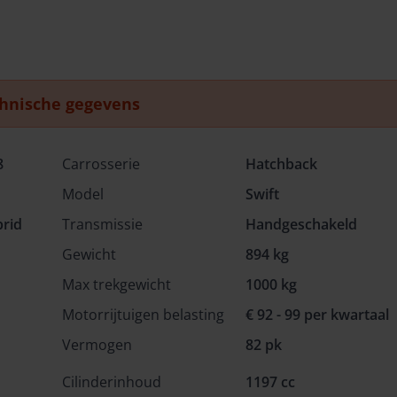
hnische gegevens
8
Carrosserie
Hatchback
Model
Swift
brid
Transmissie
Handgeschakeld
Gewicht
894 kg
Max trekgewicht
1000 kg
Motorrijtuigen belasting
€ 92 - 99 per kwartaal
Vermogen
82 pk
Cilinderinhoud
1197 cc