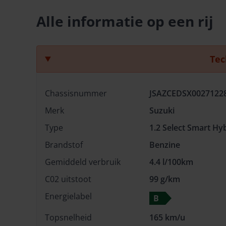
Alle informatie op een rij
Tec
Chassisnummer
JSAZCEDSX0027122
Merk
Suzuki
Type
1.2 Select Smart Hy
Brandstof
Benzine
Gemiddeld verbruik
4.4 l/100km
C02 uitstoot
99 g/km
Energielabel
B
Topsnelheid
165 km/u