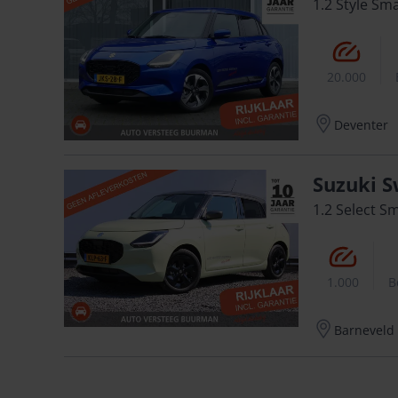
1.2 Style Sm
20.000
Deventer
Suzuki S
1.2 Select S
1.000
B
Barneveld