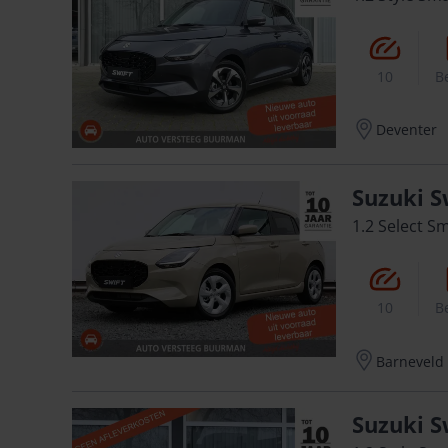
10
B
Deventer
Suzuki S
1.2 Select S
10
B
Barneveld
Suzuki S