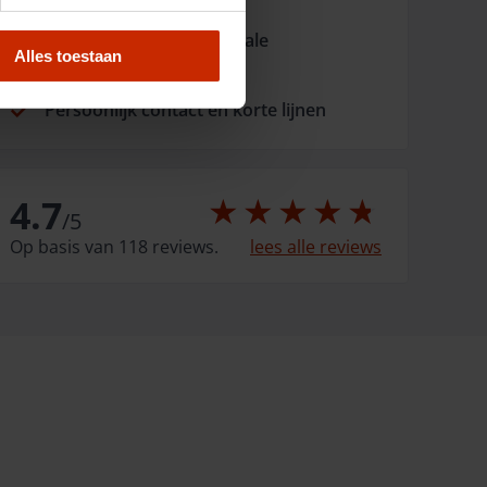
Fysiek aanwezig met lokale
Alles toestaan
dorpsgarages
Persoonlijk contact en korte lijnen
4.7
/
5
Op basis van 118 reviews.
lees alle reviews