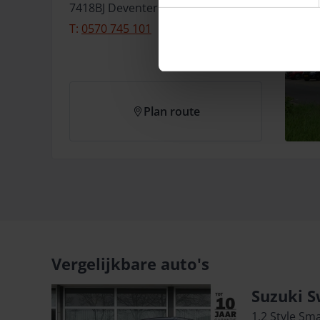
7418BJ
Deventer
T:
0570 745 101
Plan route
Vergelijkbare auto's
Suzuki S
1.2 Style Sm