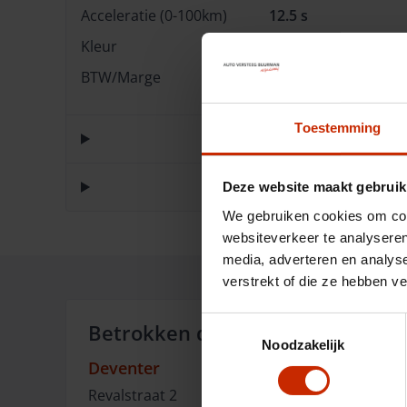
Acceleratie (0-100km)
12.5 s
Kleur
Zwart
BTW/Marge
BTW
Toestemming
Deze website maakt gebruik
We gebruiken cookies om cont
websiteverkeer te analyseren
media, adverteren en analys
verstrekt of die ze hebben v
Toestemmingsselectie
Betrokken dealer:
Noodzakelijk
Deventer
Revalstraat
2