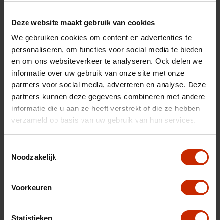
Hybrid
Transmissie
Automaat
Deze website maakt gebruik van cookies
We gebruiken cookies om content en advertenties te
Brandstof
Benzine
personaliseren, om functies voor social media te bieden
Afgifte datum deel 1
15-04-2026
en om ons websiteverkeer te analyseren. Ook delen we
Gewicht
1215 kg
informatie over uw gebruik van onze site met onze
partners voor social media, adverteren en analyse. Deze
Gemiddeld verbruik
5.8 l/100km
partners kunnen deze gegevens combineren met andere
Max trekgewicht
1200 kg
informatie die u aan ze heeft verstrekt of die ze hebben
verzameld op basis van uw gebruik van hun services.
C02 uitstoot
132 g/km
Motorrijtuigen belasting
€ 172 - 188 per kwartaal
Toestemmingsselectie
Energielabel
Noodzakelijk
D
Vermogen
110 pk
Voorkeuren
Topsnelheid
180 km/u
Cilinderinhoud
1373 cc
Statistieken