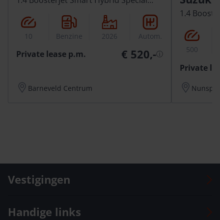
Edition
1.4 Booste
Rhino Edit
10
Benzine
2026
Autom.
500
€ 520,-
Private lease p.m.
ⓘ
Private le
Barneveld Centrum
Nunspee
Vestigingen
Auto Versteeg Buurman Barneveld Centrum
Handige links
Auto Versteeg Buurman Barneveld Zuid