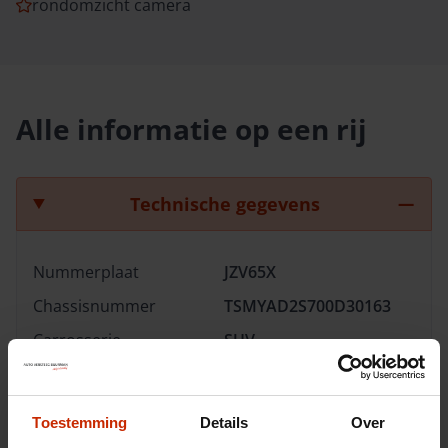
rondomzicht camera
Alle informatie op een rij
Technische gegevens
Nummerplaat
JZV65X
Chassisnummer
TSMYAD2S700D30163
Carrosserie
SUV
Merk
Suzuki
Model
S-Cross
Toestemming
Details
Over
Type
1.4 Boosterjet Style