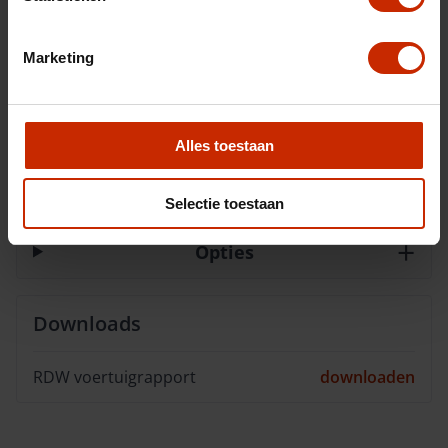
Acceleratie (0-100km)
10.1 s
Cilinders
4
Marketing
Kleur
Savanna ivory
Kleur
Bruin
Alles toestaan
Interieurkleur
Artificial leather black
BTW/Marge
BTW
Selectie toestaan
Opties
Downloads
RDW voertuigrapport
downloaden