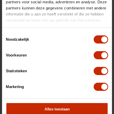
partners voor social media, adverteren en analyse. Deze
Gemiddeld verbruik
5.9 l/100km
partners kunnen deze gegevens combineren met andere
Max trekgewicht
1300 kg
informatie die u aan ze heeft verstrekt of die ze hebben
verzameld op basis van uw gebruik van hun services.
C02 uitstoot
133 g/km
Motorrijtuigen belasting
€ 307 - 335 per kwartaal
Toestemmingsselectie
Vermogen
204 pk
Noodzakelijk
Topsnelheid
180 km/u
Voorkeuren
Cilinderinhoud
1498 cc
Cilinders
4
Statistieken
Kleur
Grijs
Interieurkleur
Zwart
Marketing
BTW/Marge
BTW
Opties
Alles toestaan