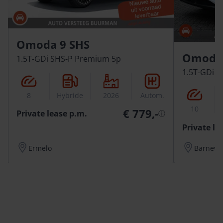
Omoda 9 SHS
Omoda 
1.5T-GDi SHS-P Premium 5p
1.5T-GDi 
8
Hybride
2026
Autom.
10
€ 779,-
Private lease p.m.
ⓘ
Private le
Ermelo
Barneve