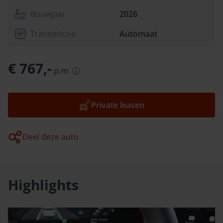
Bouwjaar
2026
Transmissie
Automaat
€ 767,-
p.m.
ⓘ
Private leasen
Deel deze auto
Highlights