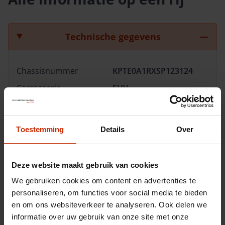
Technische gegevens
Chassisnummer
KPTE0A1RXSP123124
Carrosserie
SUV
Merk
KGM
Model
Actyon
Toestemming
Details
Over
Type
Hybrid 1.5T-GDI
Platinum
Transmissie
Automaat
Deze website maakt gebruik van cookies
We gebruiken cookies om content en advertenties te
Brandstof
Hybride (benzine)
personaliseren, om functies voor social media te bieden
Afgifte datum deel 1
24-01-2026
en om ons websiteverkeer te analyseren. Ook delen we
Gewicht
1670 kg
informatie over uw gebruik van onze site met onze